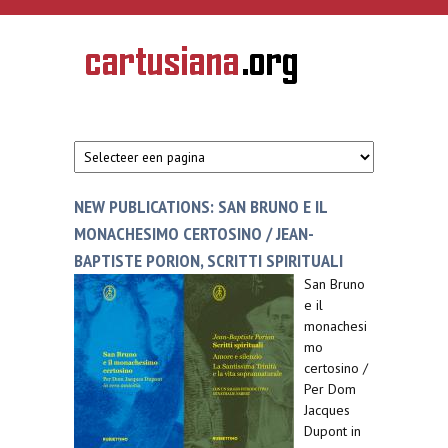
Overslaan en naar de inhoud gaan
CARTUSIANA
Geschiedenis
van de
kartuizerorde
in de
Nederlanden
NEW PUBLICATIONS: SAN BRUNO E IL
MONACHESIMO CERTOSINO / JEAN-
BAPTISTE PORION, SCRITTI SPIRITUALI
San Bruno
e il
monachesi
mo
certosino /
Per Dom
Jacques
Dupont in