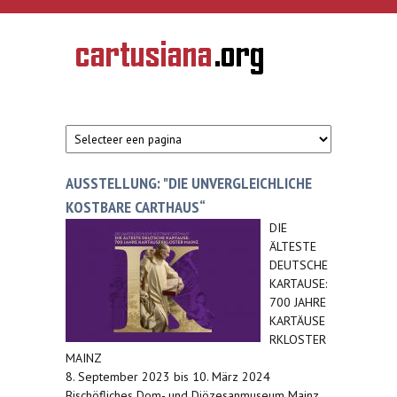
Overslaan en naar de inhoud gaan
CARTUSIANA
Geschiedenis
van de
kartuizerorde
in de
Nederlanden
AUSSTELLUNG: "DIE UNVERGLEICHLICHE
KOSTBARE CARTHAUS“
DIE
ÄLTESTE
DEUTSCHE
KARTAUSE:
700 JAHRE
KARTÄUSE
RKLOSTER
MAINZ
8. September 2023 bis 10. März 2024
Bischöfliches Dom- und Diözesanmuseum Mainz