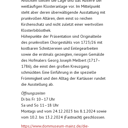
Ansichten stellen die Lage und das Äußere der
weitläufigen Klosteranlage vor. Im Mittelpunkt
steht aber deren überwältigende Ausstattung mit
prunkvollen Altären, dem einst so reichen
Kirchenschatz und nicht zuletzt einer wertvollen
Klosterbibliothek.
Höhepunkte der Präsentation sind Originalteile
des prunkvollen Chorgestühls von 1723/26 mit
kostbaren Schnitzereien und Einlegearbeiten
sowie die erstmals gezeigten, riesigen Gemälde
des Hofmalers Georg Joseph Melbert (1717–
1786), die einst den großen Kreuzgang
schmückten. Eine Einführung in die spezielle
Frömmigkeit und den Alltag der Kartäuser rundet
die Ausstellung ab.
Öffnungszeiten
Di bis Fr 10–17 Uhr
Sa und So 11–18 Uhr
Montags und vom 24.12.2023 bis 8.1.2024 sowie
vom 10.2. bis 13.2.2024 (Fastnacht) geschlossen.
https://www.dommuseum-mainz.de/die-