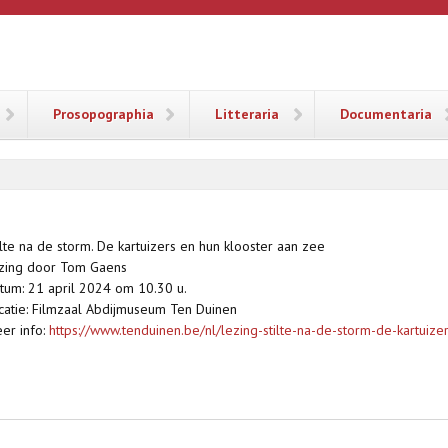
ANA
Prosopographia
Litteraria
Documentaria
ilte na de storm. De kartuizers en hun klooster aan zee
zing door Tom Gaens
tum: 21 april 2024 om 10.30 u.
catie: Filmzaal Abdijmuseum Ten Duinen
er info:
https://www.tenduinen.be/nl/lezing-stilte-na-de-storm-de-kartuizer