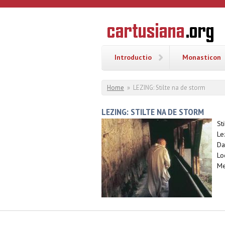
Overslaan en naar de inhoud gaan
CARTUSI
Geschiedenis
van de
kartuizerorde
in de
Nederlanden
Introductio
Monasticon
U bent hier
Home
»
LEZING: Stilte na de storm
LEZING: STILTE NA DE STORM
St
Le
Da
Lo
Me