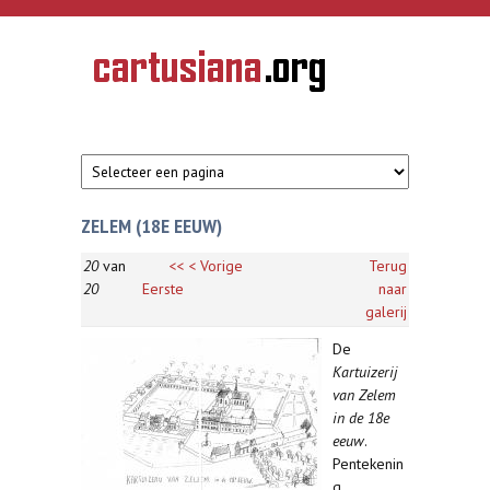
Overslaan en naar de inhoud gaan
CARTUSIANA
Geschiedenis
van de
kartuizerorde
in de
Nederlanden
ZELEM (18E EEUW)
20
van
<<
< Vorige
Terug
20
Eerste
naar
galerij
De
Kartuizerij
van Zelem
in de 18e
eeuw
.
Pentekenin
g.