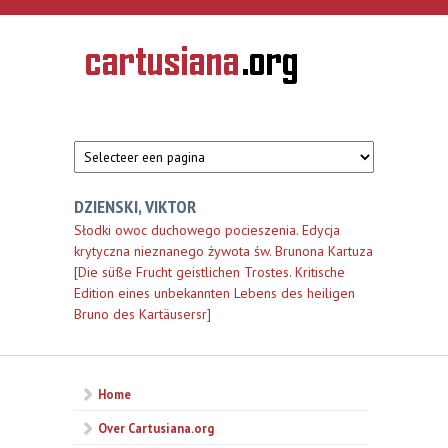
Overslaan en naar de inhoud gaan
CARTUSIANA
Geschiedenis
van de
kartuizerorde
in de
Nederlanden
DZIENSKI, VIKTOR
Słodki owoc duchowego pocieszenia. Edycja
krytyczna nieznanego żywota św. Brunona Kartuza
[Die süße Frucht geistlichen Trostes. Kritische
Edition eines unbekannten Lebens des heiligen
Bruno des Kartäusersr]
Home
Over Cartusiana.org