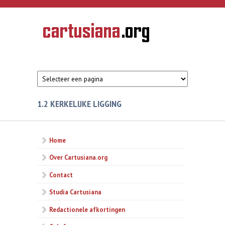
Overslaan en naar de inhoud gaan
CARTUSIANA
Geschiedenis
van de
kartuizerorde
in de
Nederlanden
1.2 KERKELIJKE LIGGING
Home
Over Cartusiana.org
Contact
Studia Cartusiana
Redactionele afkortingen