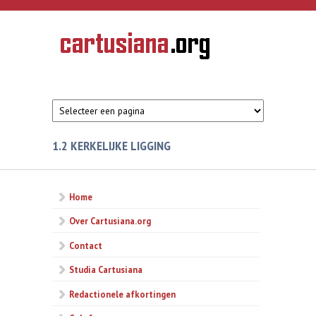
Overslaan en naar de inhoud gaan
CARTUSIANA
Geschiedenis
van de
kartuizerorde
in de
Nederlanden
1.2 KERKELIJKE LIGGING
Home
Over Cartusiana.org
Contact
Studia Cartusiana
Redactionele afkortingen