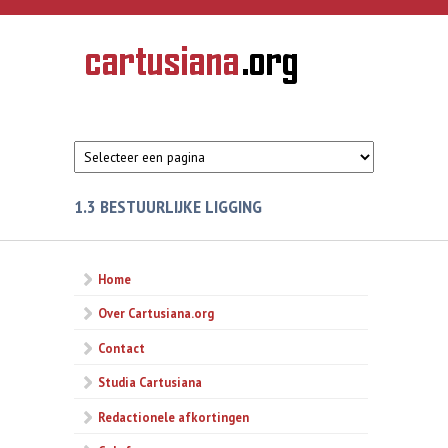
Overslaan en naar de inhoud gaan
CARTUSIANA
Geschiedenis
van de
kartuizerorde
in de
Nederlanden
1.3 BESTUURLIJKE LIGGING
Home
Over Cartusiana.org
Contact
Studia Cartusiana
Redactionele afkortingen