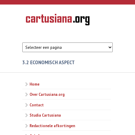
Overslaan en naar de inhoud gaan
CARTUSIANA
Geschiedenis
van de
kartuizerorde
in de
Nederlanden
3.2 ECONOMISCH ASPECT
Home
Over Cartusiana.org
Contact
Studia Cartusiana
Redactionele afkortingen