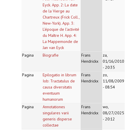
Eyck. App. 2: La date
de la Vierge au
Chartreux (Frick Coll.,
New-York). App. 3:
L’époque de l’activité
du Maître H. App. 4:
La Mappemonde de
Jan van Eyck
Pagina
Biografie
Frans
za,
Hendrickx
01/16/2010
- 20:35
Pagina
Epilogatio in librum
Frans
zo,
Iob: Tractatulus de
Hendrickx
11/08/2009
causa diversitatis
- 08:54
eventuum
humanorum
Pagina
Annotationes
Frans
wo,
singulares varii
Hendrickx
08/27/2025
generis disperse
- 20:12
collectae