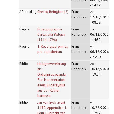
- 14:17
Afbeelding
Chercq Refugium [2]
Frans
za,
Hendrickx
12/16/2017
- 08:58
Pagina
Prosopographia
Frans
zo,
Cartusiana Belgica
Hendrickx
06/12/2022
(1314-1796)
- 14:32
Pagina
1. Religiosae omnes
Frans
vr,
per alphabetum
Hendrickx
06/12/2026
- 23:09
Biblio
Heiligenverehrung
Frans
zo,
als
Hendrickx
10/18/2020
Ordenpropaganda.
- 19:54
Zur Interpretation
eines Bilderzyklus
aus der Kölner
Kartause
Biblio
Jan van Eyck avant
Frans
vr,
1432. Appendice 1:
Hendrickx
10/22/2021
Pour Hubrecht van
- 17:17