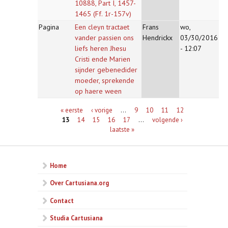
10888, Part I, 1457-
1465 (Ff. 1r-157v)
Pagina
Een cleyn tractaet
Frans
wo,
vander passien ons
Hendrickx
03/30/2016
liefs heren Jhesu
- 12:07
Cristi ende Marien
sijnder gebenedider
moeder, sprekende
op haere ween
Pagina's
« eerste
‹ vorige
…
9
10
11
12
13
14
15
16
17
…
volgende ›
laatste »
Home
Over Cartusiana.org
Contact
Studia Cartusiana