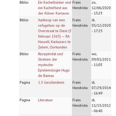
Biblio
Ein Kachelbäcker und
Frans
zo,
ein Kachelfund aus
Hendrickx
12/06/2020
der Kölner Kartause
- 15:23
Biblio
Aankoop van een
Frans
di,
refugehuis op de
Hendrickx
05/12/2020
Overstraat te Diest (3
- 17:25
februari 1563) — RA
Hasselt, Kartuizers te
Zelem, Oorkonden
Biblio
Rezeptivität und
Frans
wo,
Streben: die
Hendrickx
09/01/2021
mystische
- 11:03
Epistemologie Hugo
de Baimas
Pagina
1.5 Geschiedenis
Frans
di,
Hendrickx
07/29/2014
- 16:49
Pagina
Literatuur
Frans
di,
Hendrickx
11/13/2012
- 06:40