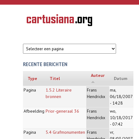
Overslaan en naar de inhoud gaan
CARTUSIANA
Geschiedenis
van de
kartuizerorde
in de
Nederlanden
RECENTE BERICHTEN
Auteur
Type
Titel
Datum
Pagina
1.5.2 Literaire
Frans
ma,
bronnen
Hendrickx
06/18/2007
- 14:28
Afbeelding
Prior-generaal 36
Frans
wo,
Hendrickx
10/18/2017
- 07:42
Pagina
5.4 Grafmonumenten
Frans
vr,
Hendrickx
08/03/2007