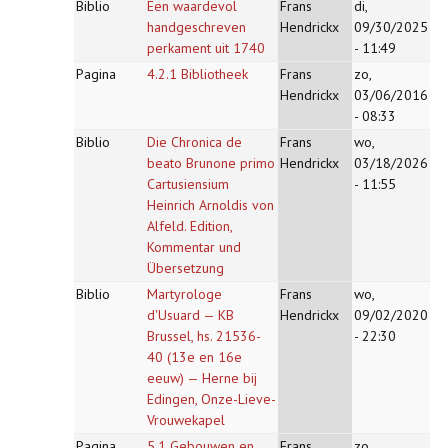
Biblio
Een waardevol
Frans
di,
handgeschreven
Hendrickx
09/30/2025
perkament uit 1740
- 11:49
Pagina
4.2.1 Bibliotheek
Frans
zo,
Hendrickx
03/06/2016
- 08:33
Biblio
Die Chronica de
Frans
wo,
beato Brunone primo
Hendrickx
03/18/2026
Cartusiensium
- 11:55
Heinrich Arnoldis von
Alfeld. Edition,
Kommentar und
Übersetzung
Biblio
Martyrologe
Frans
wo,
d'Usuard — KB
Hendrickx
09/02/2020
Brussel, hs. 21536-
- 22:30
40 (13e en 16e
eeuw) — Herne bij
Edingen, Onze-Lieve-
Vrouwekapel
Pagina
5.1 Gebouwen en
Frans
zo,