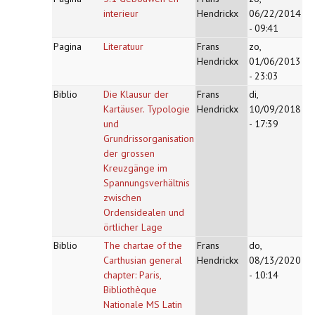
interieur
Hendrickx
06/22/2014
- 09:41
Pagina
Literatuur
Frans
zo,
Hendrickx
01/06/2013
- 23:03
Biblio
Die Klausur der
Frans
di,
Kartäuser. Typologie
Hendrickx
10/09/2018
und
- 17:39
Grundrissorganisation
der grossen
Kreuzgänge im
Spannungsverhältnis
zwischen
Ordensidealen und
örtlicher Lage
Biblio
The chartae of the
Frans
do,
Carthusian general
Hendrickx
08/13/2020
chapter: Paris,
- 10:14
Bibliothèque
Nationale MS Latin