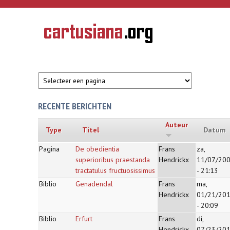
Overslaan en naar de inhoud gaan
CARTUSIANA
Geschiedenis
van de
kartuizerorde
in de
Nederlanden
RECENTE BERICHTEN
Auteur
Type
Titel
Datum
Pagina
De obedientia
Frans
za,
superioribus praestanda
Hendrickx
11/07/20
tractatulus fructuosissimus
- 21:13
Biblio
Genadendal
Frans
ma,
Hendrickx
01/21/20
- 20:09
Biblio
Erfurt
Frans
di,
Hendrickx
07/23/20