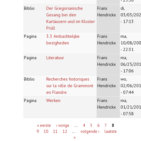
- 23:30
Biblio
Der Gregorianische
Frans
di,
Gesang bei den
Hendrickx
03/03/20
Kartäusern und im Kloster
- 17:13
Prüll
Pagina
3.3 Ambachtelijke
Frans
ma,
bezigheden
Hendrickx
10/08/20
- 22:31
Pagina
Literatuur
Frans
ma,
Hendrickx
06/25/20
- 17:06
Biblio
Recherches historiques
Frans
wo,
sur la ville de Grammont
Hendrickx
02/06/20
en Flandre
- 07:44
Pagina
Werken
Frans
ma,
Hendrickx
01/21/20
- 07:58
Pagina's
« eerste
‹ vorige
…
4
5
6
7
8
9
10
11
12
…
volgende ›
laatste
»