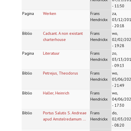
- 11:50
Pagina
Werken
Frans
za,
Hendrickx
03/12/20
- 20:18
Biblio
Cadsant. A non existant
Frans
wo,
charterhouse
Hendrickx
02/02/20
- 19:28
Pagina
Literatuur
Frans
zo,
Hendrickx
03/13/20
- 09:13
Biblio
Petrejus, Theodorus
Frans
wo,
Hendrickx
05/06/20
- 21:49
Biblio
Haller, Heinrich
Frans
wo,
Hendrickx
04/06/20
- 17:30
Biblio
Portus Salutis S. Andreae
Frans
do,
apud Amstelredamum ...
Hendrickx
02/03/20
- 08:20