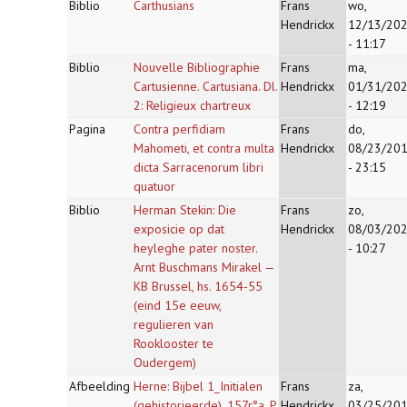
Biblio
Carthusians
Frans
wo,
Hendrickx
12/13/20
- 11:17
Biblio
Nouvelle Bibliographie
Frans
ma,
Cartusienne. Cartusiana. Dl.
Hendrickx
01/31/20
2: Religieux chartreux
- 12:19
Pagina
Contra perfidiam
Frans
do,
Mahometi, et contra multa
Hendrickx
08/23/20
dicta Sarracenorum libri
- 23:15
quatuor
Biblio
Herman Stekin: Die
Frans
zo,
exposicie op dat
Hendrickx
08/03/20
heyleghe pater noster.
- 10:27
Arnt Buschmans Mirakel —
KB Brussel, hs. 1654-55
(eind 15e eeuw,
regulieren van
Rooklooster te
Oudergem)
Afbeelding
Herne: Bijbel 1_Initialen
Frans
za,
(gehistorieerde)_157r°a_P
Hendrickx
03/25/20