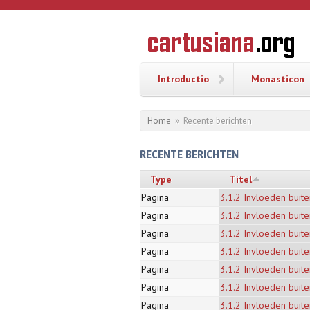
Overslaan en naar de inhoud gaan
CARTUSI
Geschiedenis
van de
kartuizerorde
in de
Nederlanden
Introductio
Monasticon
U bent hier
Home
»
Recente berichten
RECENTE BERICHTEN
Type
Titel
Pagina
3.1.2 Invloeden buit
Pagina
3.1.2 Invloeden buit
Pagina
3.1.2 Invloeden buit
Pagina
3.1.2 Invloeden buit
Pagina
3.1.2 Invloeden buit
Pagina
3.1.2 Invloeden buit
Pagina
3.1.2 Invloeden buit