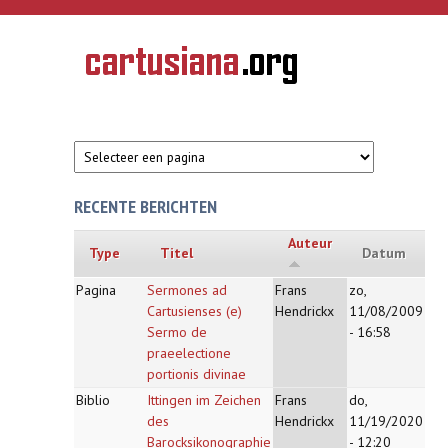
Overslaan en naar de inhoud gaan
CARTUSIANA
Geschiedenis
van de
kartuizerorde
in de
Nederlanden
RECENTE BERICHTEN
Auteur
Type
Titel
Datum
Pagina
Sermones ad
Frans
zo,
Cartusienses (e)
Hendrickx
11/08/2009
Sermo de
- 16:58
praeelectione
portionis divinae
Biblio
Ittingen im Zeichen
Frans
do,
des
Hendrickx
11/19/2020
Barocksikonographie
- 12:20