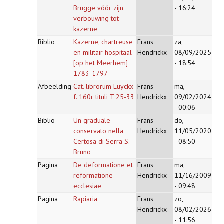
Brugge vóór zijn
- 16:24
verbouwing tot
kazerne
Biblio
Kazerne, chartreuse
Frans
za,
en militair hospitaal
Hendrickx
08/09/2025
[op het Meerhem]
- 18:54
1783-1797
Afbeelding
Cat. librorum Luyckx
Frans
ma,
f. 160r tituli T 25-33
Hendrickx
09/02/2024
- 00:06
Biblio
Un graduale
Frans
do,
conservato nella
Hendrickx
11/05/2020
Certosa di Serra S.
- 08:50
Bruno
Pagina
De deformatione et
Frans
ma,
reformatione
Hendrickx
11/16/2009
ecclesiae
- 09:48
Pagina
Rapiaria
Frans
zo,
Hendrickx
08/02/2026
- 11:56