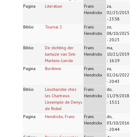
Pagina
Literatuur
Frans
za,
Hendrickx
02/23/2013
- 23:58
Biblio
Tournai 2
Frans
zo,
Hendrickx
08/10/2025
- 20:23
Biblio
De stichting der
Frans
ma,
kartuize van Sint-
Hendrickx
10/21/2019
Martens-Lierde
- 16:19
Pagina
Burdinne
Frans
za,
Hendrickx
02/26/2022
- 20:43
Biblio
L'eucharistie chez
Frans
do,
les Chartreux.
Hendrickx
11/29/2018
L'exemple de Denys
- 15:11
de Rickel
Pagina
Hendrickx, Frans
Frans
do,
Hendrickx
03/10/2016
- 20:44