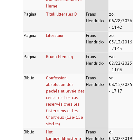
Herne
Pagina
Tituli litterales D
Frans
zo,
Hendrickx
06/28/2026
- 11:42
Pagina
Literatuur
Frans
zo,
Hendrickx
03/13/2016
- 21:43
Pagina
Bruno Fleming
Frans
wo,
Hendrickx
02/22/2023
- 11:06
Biblio
Confession,
Frans
vr,
absolution des
Hendrickx
08/15/2025
péchés et levée des
- 17:17
censures. Les cas
réservés chez les
Cisterciens et les
Chartreux (12e-15e
siècles)
Biblio
Het
Frans
di,
kartuizerklooster te
Hendrickx
04/02/2019