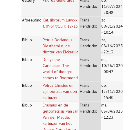
Gallery
Priores Generales
Frans
do,
Hendrickx
11/07/2024
- 20:48
Afbeelding
Cat. librorum Luyckx
Frans
zo,
f. 096r tituli K 12-13
Hendrickx
09/01/2024
- 10:14
Biblio
Petrus Dorlandus
Frans
za,
Diesthemius, de
Hendrickx
08/16/2025
dichter van Elckerlijc
- 22:13
Biblio
Denys the
Frans
ma,
Carthusian. The
Hendrickx
10/26/2020
world of thought
- 08:42
comes to Roermond
Biblio
Petrus Christus en
Frans
do,
zijn portret van een
Hendrickx
12/31/2020
kartuizer
- 15:40
Biblio
Erasmus en de
Frans
ma,
geloofscrisis van Jan
Hendrickx
08/04/2025
Van der Maude,
- 12:23
kartuizer van het
Domus Capellae te