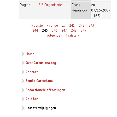
Pagina
2.2 Organisatie
Frans
zo,
Hendrickx
07/15/2007
- 16:31
Pagina's
« eerste
‹ vorige
…
241
242
243
244
245
246
247
248
249
…
volgende ›
laatste »
Home
Over Cartusiana.org
Contact
Studia Cartusiana
Redactionele afkortingen
Colofon
Laatste wijzigingen