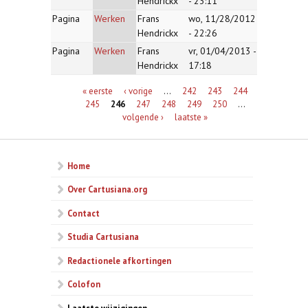
Hendrickx
- 23:11
Pagina
Werken
Frans
wo, 11/28/2012
Hendrickx
- 22:26
Pagina
Werken
Frans
vr, 01/04/2013 -
Hendrickx
17:18
Pagina's
« eerste
‹ vorige
…
242
243
244
245
246
247
248
249
250
…
volgende ›
laatste »
Home
Over Cartusiana.org
Contact
Studia Cartusiana
Redactionele afkortingen
Colofon
Laatste wijzigingen