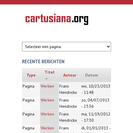
Overslaan en naar de inhoud gaan
CARTUSIANA
Geschiedenis
van de
kartuizerorde
in de
Nederlanden
RECENTE BERICHTEN
Titel
Type
Auteur
Datum
Pagina
Werken
Frans
wo, 10/23/2013
Hendrickx
- 11:48
Pagina
Werken
Frans
zo, 04/07/2013
Hendrickx
- 23:36
Pagina
Werken
Frans
ma, 11/19/2012
Hendrickx
- 17:30
Pagina
Werken
Frans
di, 01/01/2013 -