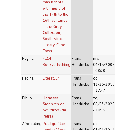
manuscripts
with music of
the 14th to the
16th centuries
in the Grey
Collection,
South African
Library, Cape
Town
Pagina
4.2.4
Frans
ma,
Boekverluchting
Hendrickx
06/18/2007
- 08:20
Pagina
Literatuur
Frans
do,
Hendrickx
11/26/2015
- 17:47
Biblio
Hermann
Frans
zo,
Steenken de
Hendrickx
08/03/2025
Schuttrop (de
- 10:15
Petra)
Afbeelding
Praalgraf Jan
Frans
do,
zonder Vrees
Hendrickx
05/01/2014