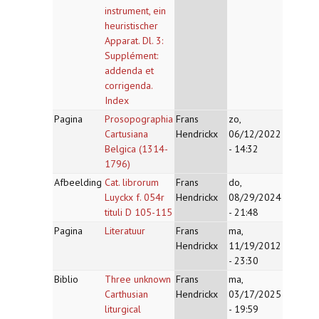
instrument, ein
heuristischer
Apparat. Dl. 3:
Supplément:
addenda et
corrigenda.
Index
Pagina
Prosopographia
Frans
zo,
Cartusiana
Hendrickx
06/12/2022
Belgica (1314-
- 14:32
1796)
Afbeelding
Cat. librorum
Frans
do,
Luyckx f. 054r
Hendrickx
08/29/2024
tituli D 105-115
- 21:48
Pagina
Literatuur
Frans
ma,
Hendrickx
11/19/2012
- 23:30
Biblio
Three unknown
Frans
ma,
Carthusian
Hendrickx
03/17/2025
liturgical
- 19:59