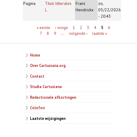
Pagina
Tituli litterales
Frans
zo,
L
Hendrickx
03/22/2026
- 20:43
Pagina's
« eerste
‹ vorige
1
2
3
4
5
6
7
8
9
…
volgende ›
laatste »
Home
Over Cartusiana.org
Contact
Studia Cartusiana
Redactionele afkortingen
Colofon
Laatste wijzigingen