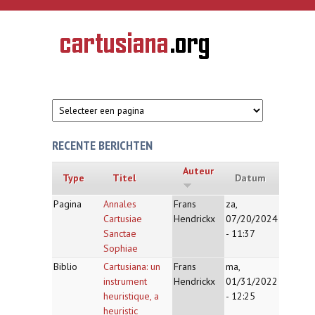
Overslaan en naar de inhoud gaan
CARTUSIANA
Geschiedenis
van de
kartuizerorde
in de
Nederlanden
RECENTE BERICHTEN
Auteur
Type
Titel
Datum
Pagina
Annales
Frans
za,
Cartusiae
Hendrickx
07/20/2024
Sanctae
- 11:37
Sophiae
Biblio
Cartusiana: un
Frans
ma,
instrument
Hendrickx
01/31/2022
heuristique, a
- 12:25
heuristic