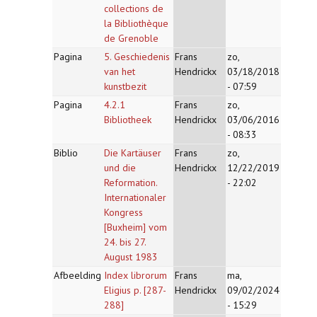
collections de
la Bibliothèque
de Grenoble
Pagina
5. Geschiedenis
Frans
zo,
van het
Hendrickx
03/18/2018
kunstbezit
- 07:59
Pagina
4.2.1
Frans
zo,
Bibliotheek
Hendrickx
03/06/2016
- 08:33
Biblio
Die Kartäuser
Frans
zo,
und die
Hendrickx
12/22/2019
Reformation.
- 22:02
Internationaler
Kongress
[Buxheim] vom
24. bis 27.
August 1983
Afbeelding
Index librorum
Frans
ma,
Eligius p. [287-
Hendrickx
09/02/2024
288]
- 15:29