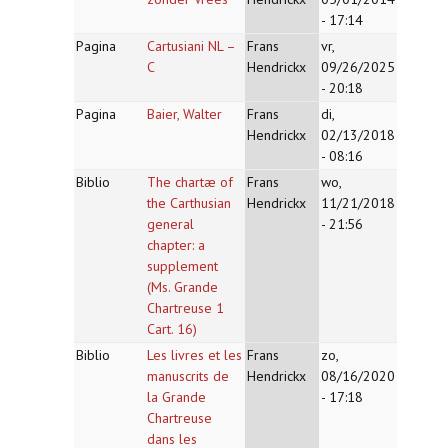
- 17:14
Pagina
Cartusiani NL –
Frans
vr,
C
Hendrickx
09/26/2025
- 20:18
Pagina
Baier, Walter
Frans
di,
Hendrickx
02/13/2018
- 08:16
Biblio
The chartæ of
Frans
wo,
the Carthusian
Hendrickx
11/21/2018
general
- 21:56
chapter: a
supplement
(Ms. Grande
Chartreuse 1
Cart. 16)
Biblio
Les livres et les
Frans
zo,
manuscrits de
Hendrickx
08/16/2020
la Grande
- 17:18
Chartreuse
dans les