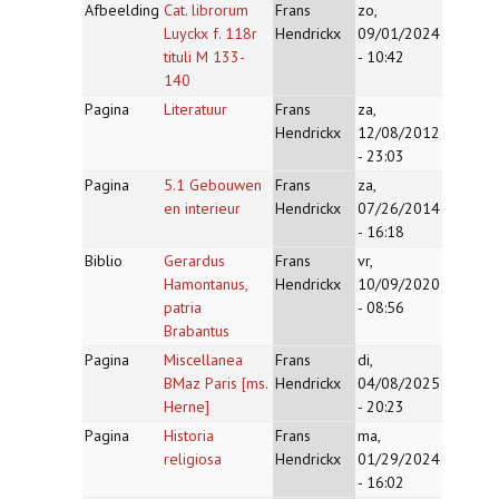
Afbeelding
Cat. librorum
Frans
zo,
Luyckx f. 118r
Hendrickx
09/01/2024
tituli M 133-
- 10:42
140
Pagina
Literatuur
Frans
za,
Hendrickx
12/08/2012
- 23:03
Pagina
5.1 Gebouwen
Frans
za,
en interieur
Hendrickx
07/26/2014
- 16:18
Biblio
Gerardus
Frans
vr,
Hamontanus,
Hendrickx
10/09/2020
patria
- 08:56
Brabantus
Pagina
Miscellanea
Frans
di,
BMaz Paris [ms.
Hendrickx
04/08/2025
Herne]
- 20:23
Pagina
Historia
Frans
ma,
religiosa
Hendrickx
01/29/2024
- 16:02