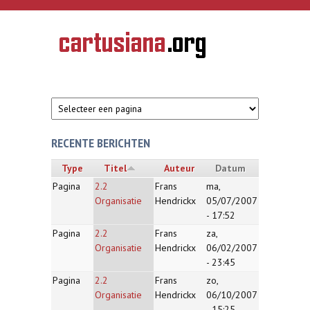
Overslaan en naar de inhoud gaan
CARTUSIANA
Geschiedenis
van de
kartuizerorde
in de
Nederlanden
RECENTE BERICHTEN
Type
Titel
Auteur
Datum
Pagina
2.2
Frans
ma,
Organisatie
Hendrickx
05/07/2007
- 17:52
Pagina
2.2
Frans
za,
Organisatie
Hendrickx
06/02/2007
- 23:45
Pagina
2.2
Frans
zo,
Organisatie
Hendrickx
06/10/2007
- 15:25