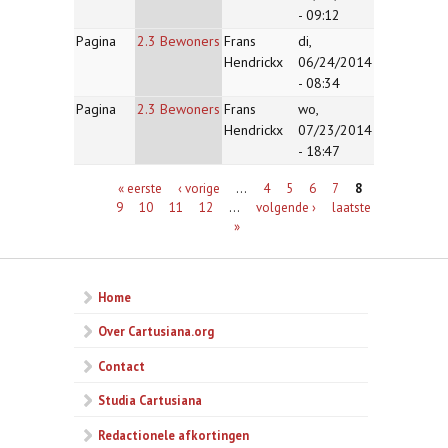
- 09:12
Pagina
2.3 Bewoners
Frans
di,
Hendrickx
06/24/2014
- 08:34
Pagina
2.3 Bewoners
Frans
wo,
Hendrickx
07/23/2014
- 18:47
Pagina's
« eerste
‹ vorige
…
4
5
6
7
8
9
10
11
12
…
volgende ›
laatste
»
Home
Over Cartusiana.org
Contact
Studia Cartusiana
Redactionele afkortingen