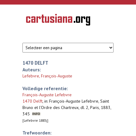
Overslaan en naar de inhoud gaan
CARTUSIANA
Geschiedenis
van de
kartuizerorde
in de
Nederlanden
1470 DELFT
Auteurs:
Lefebvre, François-Auguste
Volledige referentie:
François-Auguste Lefebvre
1470 Delft
,
in: François-Auguste Lefebvre, Saint
Bruno et l’Ordre des Chartreux, dl. 2, Paris, 1883,
345
[Lefebvre 1883j]
Trefwoorden: