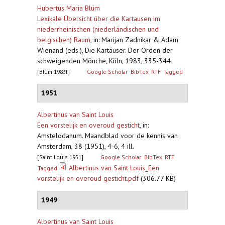
Hubertus Maria Blüm
Lexikale Übersicht über die Kartausen im
niederrheinischen (niederländischen und
belgischen) Raum
,
in: Marijan Zadnikar & Adam
Wienand (eds.), Die Kartäuser. Der Orden der
schweigenden Mönche, Köln, 1983, 335-344
[Blüm 1983f]
Google Scholar
BibTex
RTF
Tagged
1951
Albertinus van Saint Louis
Een vorstelijk en overoud gesticht
,
in:
Amstelodanum. Maandblad voor de kennis van
Amsterdam, 38 (1951), 4-6, 4 ill.
[Saint Louis 1951]
Google Scholar
BibTex
RTF
Albertinus van Saint Louis_Een
Tagged
vorstelijk en overoud gesticht.pdf
(306.77 KB)
1949
Albertinus van Saint Louis