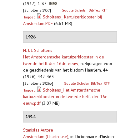
(1937), 1-87
[Scholtens 1937]
Google Scholar
BibTex
RTF
Scholtens_ Kartuizerklooster bij
Tagged
Amsterdam.PDF
(6.61 MB)
1926
H. J. J. Scholtens
Het Amsterdamsche kartuizerklooster in de
tweede helft der 16de eeuw
,
in: Bijdragen voor
de geschiedenis van het bisdom Haarlem, 44
(1926), 442-463
[Scholtens 1926b]
Google Scholar
BibTex
RTF
Scholtens_Het Amsterdamsche
Tagged
kartuizerklooster in de tweede helft der 16e
eeuw.pdf
(3.07 MB)
1914
Stanislas Autore
Amsterdam (Chartreuse)
,
in: Dictionnaire d'histoire