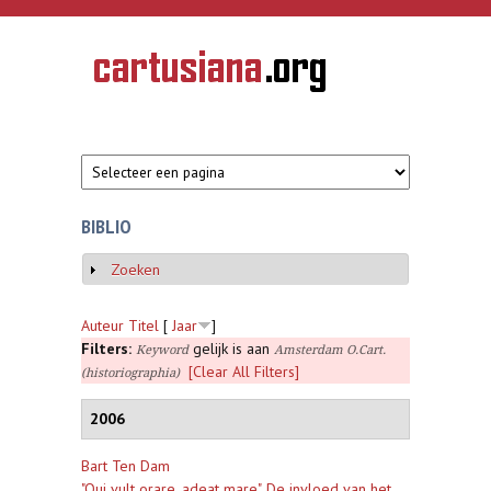
Overslaan en naar de inhoud gaan
CARTUSIANA
Geschiedenis
van de
kartuizerorde
in de
Nederlanden
BIBLIO
Zoeken
Weergeven
Auteur
Titel
[
Jaar
]
Filters:
gelijk is aan
Keyword
Amsterdam O.Cart.
[Clear All Filters]
(historiographia)
2006
Bart Ten Dam
"Qui vult orare, adeat mare". De invloed van het