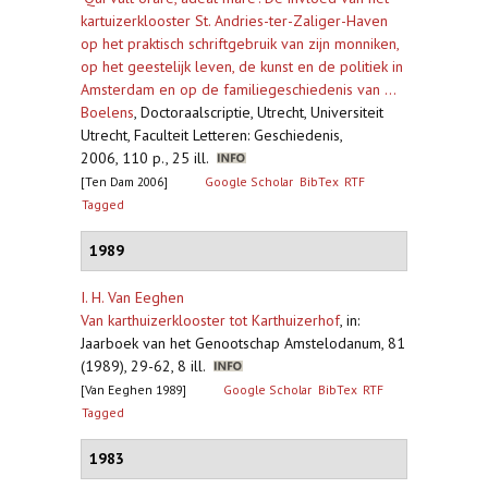
kartuizerklooster St. Andries-ter-Zaliger-Haven
op het praktisch schriftgebruik van zijn monniken,
op het geestelijk leven, de kunst en de politiek in
Amsterdam en op de familiegeschiedenis van ...
Boelens
,
Doctoraalscriptie, Utrecht, Universiteit
Utrecht, Faculteit Letteren: Geschiedenis,
2006, 110 p., 25 ill.
[Ten Dam 2006]
Google Scholar
BibTex
RTF
Tagged
1989
I. H. Van Eeghen
Van karthuizerklooster tot Karthuizerhof
,
in:
Jaarboek van het Genootschap Amstelodanum, 81
(1989), 29-62, 8 ill.
[Van Eeghen 1989]
Google Scholar
BibTex
RTF
Tagged
1983