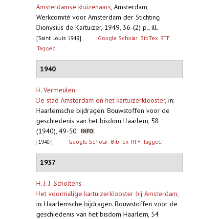
Amsterdamse kluizenaars
,
Amsterdam,
Werkcomité voor Amsterdam der Stichting
Dionysius de Kartuizer, 1949, 36-(2) p., ill.
[Saint Louis 1949]
Google Scholar
BibTex
RTF
Tagged
1940
H. Vermeulen
De stad Amsterdam en het kartuizerklooster
,
in:
Haarlemsche bijdragen. Bouwstoffen voor de
geschiedenis van het bisdom Haarlem, 58
(1940), 49-50
[1940]
Google Scholar
BibTex
RTF
Tagged
1937
H. J. J. Scholtens
Het voormalige kartuizerklooster bij Amsterdam
,
in: Haarlemsche bijdragen. Bouwstoffen voor de
geschiedenis van het bisdom Haarlem, 54