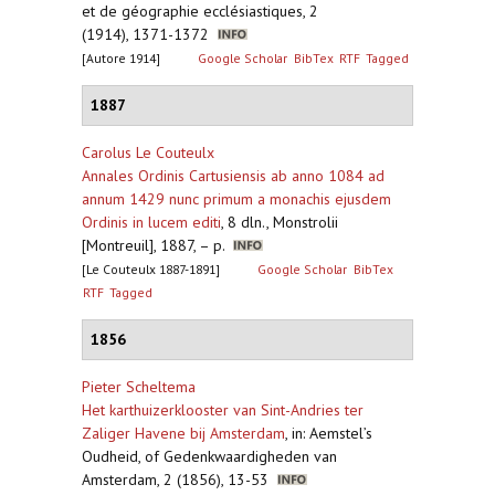
et de géographie ecclésiastiques, 2
(1914), 1371-1372
[Autore 1914]
Google Scholar
BibTex
RTF
Tagged
1887
Carolus Le Couteulx
Annales Ordinis Cartusiensis ab anno 1084 ad
annum 1429 nunc primum a monachis ejusdem
Ordinis in lucem editi
,
8 dln., Monstrolii
[Montreuil], 1887, – p.
[Le Couteulx 1887-1891]
Google Scholar
BibTex
RTF
Tagged
1856
Pieter Scheltema
Het karthuizerklooster van Sint-Andries ter
Zaliger Havene bij Amsterdam
,
in: Aemstel’s
Oudheid, of Gedenkwaardigheden van
Amsterdam, 2 (1856), 13-53