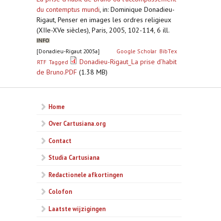
du contemptus mundi
,
in: Dominique Donadieu-
Rigaut, Penser en images les ordres religieux
(XIIe-XVe siècles), Paris, 2005, 102-114, 6 ill.
[Donadieu-Rigaut 2005a]
Google Scholar
BibTex
Donadieu-Rigaut_La prise d’habit
RTF
Tagged
de Bruno.PDF
(1.38 MB)
Home
Over Cartusiana.org
Contact
Studia Cartusiana
Redactionele afkortingen
Colofon
Laatste wijzigingen