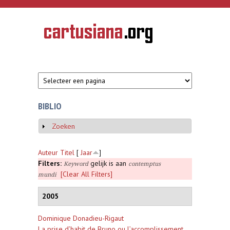
Overslaan en naar de inhoud gaan
CARTUSIANA
Geschiedenis
van de
kartuizerorde
in de
Nederlanden
BIBLIO
Zoeken
Weergeven
Auteur
Titel
[
Jaar
]
Filters:
gelijk is aan
Keyword
contemptus
[Clear All Filters]
mundi
2005
Dominique Donadieu-Rigaut
La prise d’habit de Bruno ou l’accomplissement