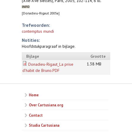
(XIIe-XVe siècles), Paris, 2005, 102-114, 6 ill.
[Donadieu-Rigaut 2005a]
Trefwoorden:
contemptus mundi
Notities:
Hoofdstukparagraaf in bijlage.
Bijlage
Grootte
1.38 MB
Donadieu-Rigaut_La prise
d’habit de Bruno.PDF
Home
Over Cartusiana.org
Contact
Studia Cartusiana