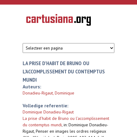
Overslaan en naar de inhoud gaan
CARTUSIANA
Geschiedenis
van de
kartuizerorde
in de
Nederlanden
LA PRISE D’HABIT DE BRUNO OU
L’ACCOMPLISSEMENT DU CONTEMPTUS
MUNDI
Auteurs:
Donadieu-Rigaut, Dominique
Volledige referentie:
Dominique Donadieu-Rigaut
La prise d’habit de Bruno ou l’accomplissement
du contemptus mundi
,
in: Dominique Donadieu-
Rigaut, Penser en images les ordres religieux