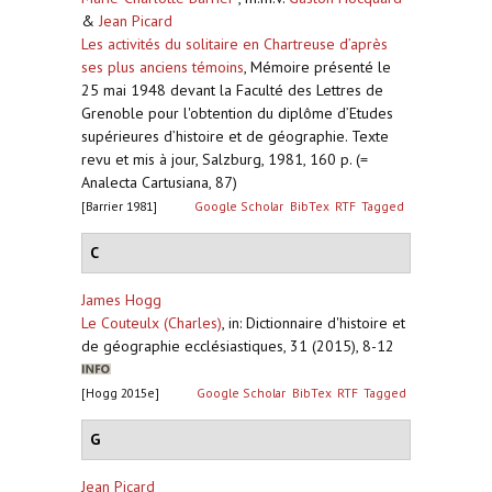
&
Jean Picard
Les activités du solitaire en Chartreuse d’après
ses plus anciens témoins
,
Mémoire présenté le
25 mai 1948 devant la Faculté des Lettres de
Grenoble pour l'obtention du diplôme d’Etudes
supérieures d’histoire et de géographie. Texte
revu et mis à jour, Salzburg, 1981, 160 p. (=
Analecta Cartusiana, 87)
[Barrier 1981]
Google Scholar
BibTex
RTF
Tagged
C
James Hogg
Le Couteulx (Charles)
,
in: Dictionnaire d'histoire et
de géographie ecclésiastiques, 31 (2015), 8-12
[Hogg 2015e]
Google Scholar
BibTex
RTF
Tagged
G
Jean Picard