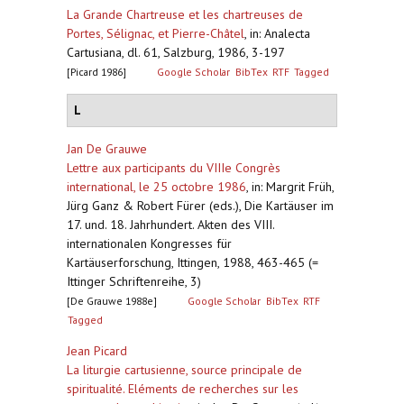
La Grande Chartreuse et les chartreuses de
Portes, Sélignac, et Pierre-Châtel
,
in: Analecta
Cartusiana, dl. 61, Salzburg, 1986, 3-197
[Picard 1986]
Google Scholar
BibTex
RTF
Tagged
L
Jan De Grauwe
Lettre aux participants du VIIIe Congrès
international, le 25 octobre 1986
,
in: Margrit Früh,
Jürg Ganz & Robert Fürer (eds.), Die Kartäuser im
17. und. 18. Jahrhundert. Akten des VIII.
internationalen Kongresses für
Kartäuserforschung, Ittingen, 1988, 463-465 (=
Ittinger Schriftenreihe, 3)
[De Grauwe 1988e]
Google Scholar
BibTex
RTF
Tagged
Jean Picard
La liturgie cartusienne, source principale de
spiritualité. Eléments de recherches sur les