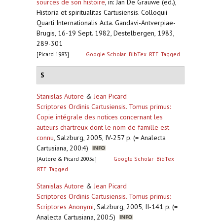
sources de son histoire
,
in: Jan De Grauwe (ed.),
Historia et spiritualitas Cartusiensis. Colloquii
Quarti Internationalis Acta. Gandavi-Antverpiae-
Brugis, 16-19 Sept. 1982, Destelbergen, 1983,
289-301
[Picard 1983]
Google Scholar
BibTex
RTF
Tagged
S
Stanislas Autore
&
Jean Picard
Scriptores Ordinis Cartusiensis. Tomus primus:
Copie intégrale des notices concernant les
auteurs chartreux dont le nom de famille est
connu
,
Salzburg, 2005, IV-257 p. (= Analecta
Cartusiana, 200:4)
[Autore & Picard 2005a]
Google Scholar
BibTex
RTF
Tagged
Stanislas Autore
&
Jean Picard
Scriptores Ordinis Cartusiensis. Tomus primus:
Scriptores Anonymi
,
Salzburg, 2005, II-141 p. (=
Analecta Cartusiana, 200:5)