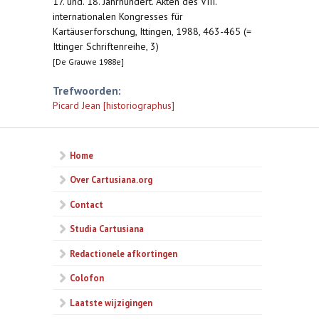
17. und. 18. Jahrhundert. Akten des VIII.
internationalen Kongresses für
Kartäuserforschung, Ittingen, 1988, 463-465 (=
Ittinger Schriftenreihe, 3)
[De Grauwe 1988e]
Trefwoorden:
Picard Jean [historiographus]
Home
Over Cartusiana.org
Contact
Studia Cartusiana
Redactionele afkortingen
Colofon
Laatste wijzigingen