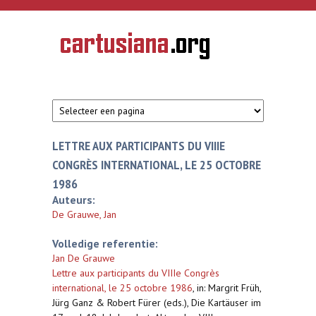
Overslaan en naar de inhoud gaan
CARTUSIANA
Geschiedenis
van de
kartuizerorde
in de
Nederlanden
LETTRE AUX PARTICIPANTS DU VIIIE
CONGRÈS INTERNATIONAL, LE 25 OCTOBRE
1986
Auteurs:
De Grauwe, Jan
Volledige referentie:
Jan De Grauwe
Lettre aux participants du VIIIe Congrès
international, le 25 octobre 1986
,
in: Margrit Früh,
Jürg Ganz & Robert Fürer (eds.), Die Kartäuser im