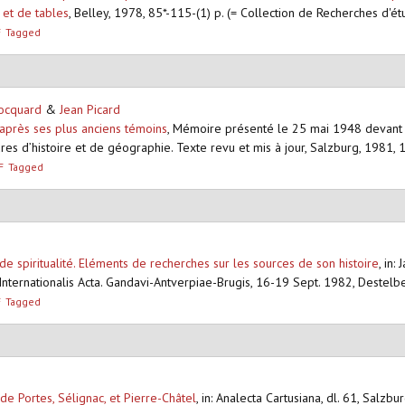
 et de tables
,
Belley, 1978, 85*-115-(1) p. (= Collection de Recherches d'é
F
Tagged
ocquard
&
Jean Picard
d’après ses plus anciens témoins
,
Mémoire présenté le 25 mai 1948 devant l
es d’histoire et de géographie. Texte revu et mis à jour, Salzburg, 1981, 1
F
Tagged
 de spiritualité. Eléments de recherches sur les sources de son histoire
,
in: 
rti Internationalis Acta. Gandavi-Antverpiae-Brugis, 16-19 Sept. 1982, Deste
F
Tagged
de Portes, Sélignac, et Pierre-Châtel
,
in: Analecta Cartusiana, dl. 61, Salzb