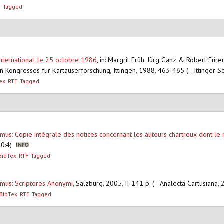
F
Tagged
international, le 25 octobre 1986
,
in: Margrit Früh, Jürg Ganz & Robert Fürer 
en Kongresses für Kartäuserforschung, Ittingen, 1988, 463-465 (= Ittinger Sc
ex
RTF
Tagged
rimus: Copie intégrale des notices concernant les auteurs chartreux dont le
200:4)
BibTex
RTF
Tagged
rimus: Scriptores Anonymi
,
Salzburg, 2005, II-141 p. (= Analecta Cartusiana,
BibTex
RTF
Tagged