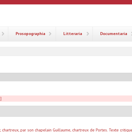
ANA
Prosopographia
Litteraria
Documentaria
]
chartreux, par son chapelain Guillaume, chartreux de Portes. Texte critique