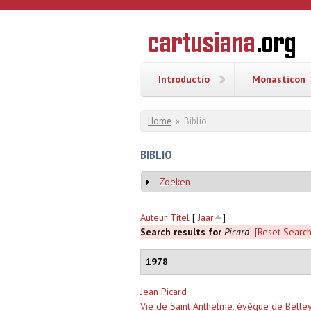
Overslaan en naar de inhoud gaan
CARTUSI
Geschiedenis
van de
kartuizerorde
in de
Nederlanden
Introductio
Monasticon
U bent hier
Home
»
Biblio
BIBLIO
Zoeken
Weergeven
Auteur
Titel
[
Jaar
]
Search results for
Picard
[Reset Search
1978
Jean Picard
Vie de Saint Anthelme, évêque de Belley, 