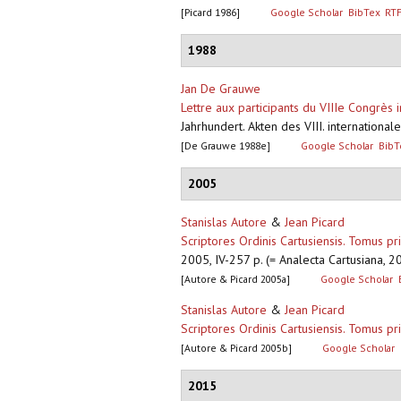
[Picard 1986]
Google Scholar
BibTex
RT
1988
Jan De Grauwe
Lettre aux participants du VIIIe Congrès 
Jahrhundert. Akten des VIII. international
[De Grauwe 1988e]
Google Scholar
BibT
2005
Stanislas Autore
&
Jean Picard
Scriptores Ordinis Cartusiensis. Tomus p
2005, IV-257 p. (= Analecta Cartusiana, 
[Autore & Picard 2005a]
Google Scholar
Stanislas Autore
&
Jean Picard
Scriptores Ordinis Cartusiensis. Tomus p
[Autore & Picard 2005b]
Google Scholar
2015