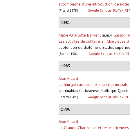
accompagné d'une introduction, de notes
[Picard 1978]
Google Scholar
BibTex
RT
1981
Marie-Charlotte Barrier
, m.m.v.
Gaston H
Les activités du solitaire en Chartreuse 
l'obtention du diplôme d’Etudes supérieur
[Barrier 1981]
Google Scholar
BibTex
RT
1983
Jean Picard
La liturgie cartusienne, source principale
spiritualitas Cartusiensis. Colloquii Qua
[Picard 1983]
Google Scholar
BibTex
RT
1986
Jean Picard
La Grande Chartreuse et les chartreuses 