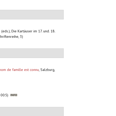
(eds.), Die Kartäuser im 17. und. 18.
hriftenreihe, 3)
 nom de famille est connu
,
Salzburg,
 200:5)