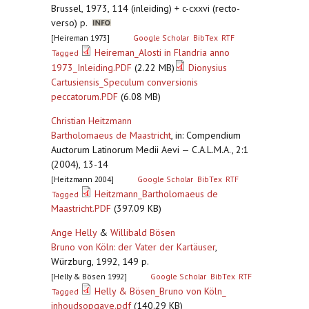
Brussel, 1973, 114 (inleiding) + c-cxxvi (recto-
verso) p.
[Heireman 1973]
Google Scholar
BibTex
RTF
Heireman_Alosti in Flandria anno
Tagged
1973_Inleiding.PDF
(2.22 MB)
Dionysius
Cartusiensis_Speculum conversionis
peccatorum.PDF
(6.08 MB)
Christian Heitzmann
Bartholomaeus de Maastricht
,
in: Compendium
Auctorum Latinorum Medii Aevi — C.A.L.M.A., 2:1
(2004), 13-14
[Heitzmann 2004]
Google Scholar
BibTex
RTF
Heitzmann_Bartholomaeus de
Tagged
Maastricht.PDF
(397.09 KB)
Ange Helly
&
Willibald Bösen
Bruno von Köln: der Vater der Kartäuser
,
Würzburg, 1992, 149 p.
[Helly & Bösen 1992]
Google Scholar
BibTex
RTF
Helly & Bösen_Bruno von Köln_
Tagged
inhoudsopgave.pdf
(140.29 KB)