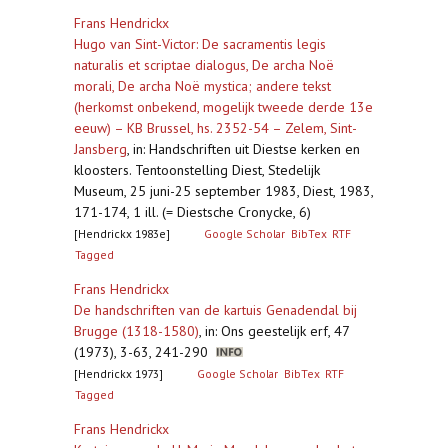
Frans Hendrickx
Hugo van Sint-Victor: De sacramentis legis
naturalis et scriptae dialogus, De archa Noë
morali, De archa Noë mystica; andere tekst
(herkomst onbekend, mogelijk tweede derde 13e
eeuw) – KB Brussel, hs. 2352-54 – Zelem, Sint-
Jansberg
,
in: Handschriften uit Diestse kerken en
kloosters. Tentoonstelling Diest, Stedelijk
Museum, 25 juni-25 september 1983, Diest, 1983,
171-174, 1 ill. (= Diestsche Cronycke, 6)
[Hendrickx 1983e]
Google Scholar
BibTex
RTF
Tagged
Frans Hendrickx
De handschriften van de kartuis Genadendal bij
Brugge (1318-1580)
,
in: Ons geestelijk erf, 47
(1973), 3-63, 241-290
[Hendrickx 1973]
Google Scholar
BibTex
RTF
Tagged
Frans Hendrickx