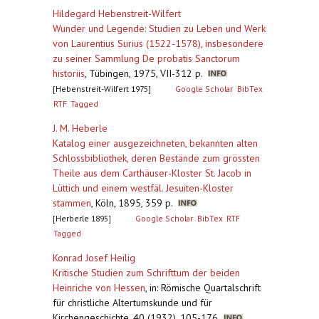
Hildegard Hebenstreit-Wilfert
Wunder und Legende: Studien zu Leben und Werk
von Laurentius Surius (1522-1578), insbesondere
zu seiner Sammlung De probatis Sanctorum
historiis
,
Tübingen, 1975, VII-312 p.
[Hebenstreit-Wilfert 1975]
Google Scholar
BibTex
RTF
Tagged
J. M. Heberle
Katalog einer ausgezeichneten, bekannten alten
Schlossbibliothek, deren Bestände zum grössten
Theile aus dem Carthäuser-Kloster St. Jacob in
Lüttich und einem westfäl. Jesuiten-Kloster
stammen
,
Köln, 1895, 359 p.
[Herberle 1895]
Google Scholar
BibTex
RTF
Tagged
Konrad Josef Heilig
Kritische Studien zum Schrifttum der beiden
Heinriche von Hessen
,
in: Römische Quartalschrift
für christliche Altertumskunde und für
Kirchengeschichte, 40 (1932), 105-176