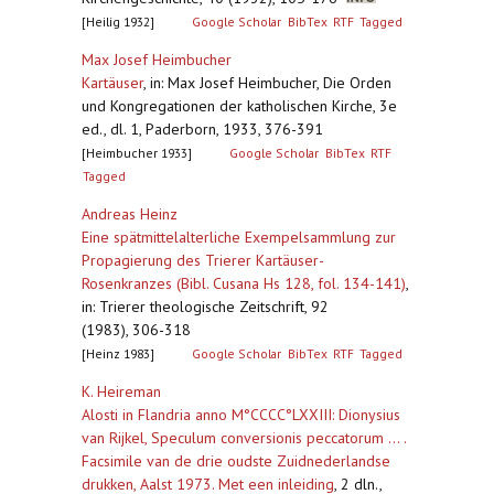
[Heilig 1932]
Google Scholar
BibTex
RTF
Tagged
Max Josef Heimbucher
Kartäuser
,
in: Max Josef Heimbucher, Die Orden
und Kongregationen der katholischen Kirche, 3e
ed., dl. 1, Paderborn, 1933, 376-391
[Heimbucher 1933]
Google Scholar
BibTex
RTF
Tagged
Andreas Heinz
Eine spätmittelalterliche Exempelsammlung zur
Propagierung des Trierer Kartäuser-
Rosenkranzes (Bibl. Cusana Hs 128, fol. 134-141)
,
in: Trierer theologische Zeitschrift, 92
(1983), 306-318
[Heinz 1983]
Google Scholar
BibTex
RTF
Tagged
K. Heireman
Alosti in Flandria anno M°CCCC°LXXIII: Dionysius
van Rijkel, Speculum conversionis peccatorum ... .
Facsimile van de drie oudste Zuidnederlandse
drukken, Aalst 1973. Met een inleiding
,
2 dln.,