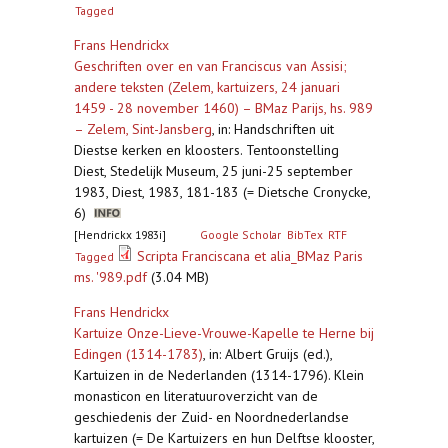
Tagged
Frans Hendrickx
Geschriften over en van Franciscus van Assisi;
andere teksten (Zelem, kartuizers, 24 januari
1459 - 28 november 1460) – BMaz Parijs, hs. 989
– Zelem, Sint-Jansberg
,
in: Handschriften uit
Diestse kerken en kloosters. Tentoonstelling
Diest, Stedelijk Museum, 25 juni-25 september
1983, Diest, 1983, 181-183 (= Dietsche Cronycke,
6)
[Hendrickx 1983i]
Google Scholar
BibTex
RTF
Scripta Franciscana et alia_BMaz Paris
Tagged
ms. '989.pdf
(3.04 MB)
Frans Hendrickx
Kartuize Onze-Lieve-Vrouwe-Kapelle te Herne bij
Edingen (1314-1783)
,
in: Albert Gruijs (ed.),
Kartuizen in de Nederlanden (1314-1796). Klein
monasticon en literatuuroverzicht van de
geschiedenis der Zuid- en Noordnederlandse
kartuizen (= De Kartuizers en hun Delftse klooster,