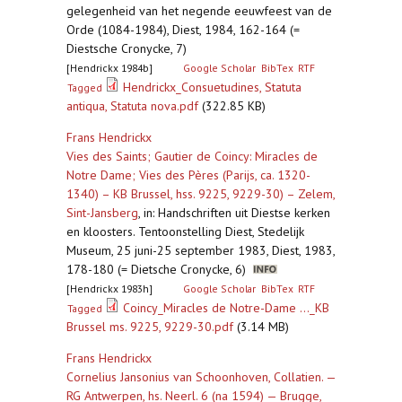
gelegenheid van het negende eeuwfeest van de
Orde (1084-1984), Diest, 1984, 162-164 (=
Diestsche Cronycke, 7)
[Hendrickx 1984b]
Google Scholar
BibTex
RTF
Hendrickx_Consuetudines, Statuta
Tagged
antiqua, Statuta nova.pdf
(322.85 KB)
Frans Hendrickx
Vies des Saints; Gautier de Coincy: Miracles de
Notre Dame; Vies des Pères (Parijs, ca. 1320-
1340) – KB Brussel, hss. 9225, 9229-30) – Zelem,
Sint-Jansberg
,
in: Handschriften uit Diestse kerken
en kloosters. Tentoonstelling Diest, Stedelijk
Museum, 25 juni-25 september 1983, Diest, 1983,
178-180 (= Dietsche Cronycke, 6)
[Hendrickx 1983h]
Google Scholar
BibTex
RTF
Coincy_Miracles de Notre-Dame ..._KB
Tagged
Brussel ms. 9225, 9229-30.pdf
(3.14 MB)
Frans Hendrickx
Cornelius Jansonius van Schoonhoven, Collatien. —
RG Antwerpen, hs. Neerl. 6 (na 1594) — Brugge,