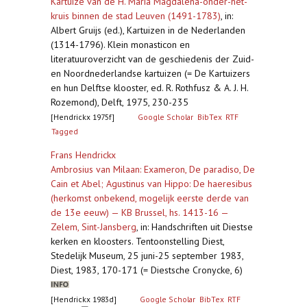
Kartuize van de H. Maria Magdalena-onder-het-
kruis binnen de stad Leuven (1491-1783)
,
in:
Albert Gruijs (ed.), Kartuizen in de Nederlanden
(1314-1796). Klein monasticon en
literatuuroverzicht van de geschiedenis der Zuid-
en Noordnederlandse kartuizen (= De Kartuizers
en hun Delftse klooster, ed. R. Rothfusz & A. J. H.
Rozemond), Delft, 1975, 230-235
[Hendrickx 1975f]
Google Scholar
BibTex
RTF
Tagged
Frans Hendrickx
Ambrosius van Milaan: Exameron, De paradiso, De
Cain et Abel; Agustinus van Hippo: De haeresibus
(herkomst onbekend, mogelijk eerste derde van
de 13e eeuw) — KB Brussel, hs. 1413-16 —
Zelem, Sint-Jansberg
,
in: Handschriften uit Diestse
kerken en kloosters. Tentoonstelling Diest,
Stedelijk Museum, 25 juni-25 september 1983,
Diest, 1983, 170-171 (= Diestsche Cronycke, 6)
[Hendrickx 1983d]
Google Scholar
BibTex
RTF