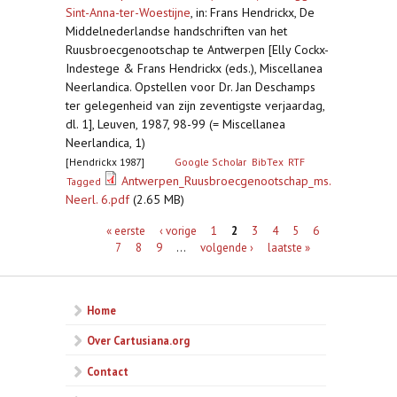
Sint-Anna-ter-Woestijne
,
in: Frans Hendrickx, De
Middelnederlandse handschriften van het
Ruusbroecgenootschap te Antwerpen [Elly Cockx-
Indestege & Frans Hendrickx (eds.), Miscellanea
Neerlandica. Opstellen voor Dr. Jan Deschamps
ter gelegenheid van zijn zeventigste verjaardag,
dl. 1], Leuven, 1987, 98-99 (= Miscellanea
Neerlandica, 1)
[Hendrickx 1987]
Google Scholar
BibTex
RTF
Antwerpen_Ruusbroecgenootschap_ms.
Tagged
Neerl. 6.pdf
(2.65 MB)
Pagina's
« eerste
‹ vorige
1
2
3
4
5
6
7
8
9
…
volgende ›
laatste »
Home
Over Cartusiana.org
Contact