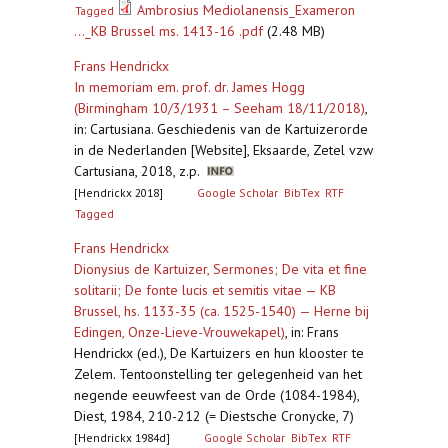
Ambrosius Mediolanensis_Exameron
Tagged
..._KB Brussel ms. 1413-16 .pdf
(2.48 MB)
Frans Hendrickx
In memoriam em. prof. dr. James Hogg
(Birmingham 10/3/1931 – Seeham 18/11/2018)
,
in: Cartusiana. Geschiedenis van de Kartuizerorde
in de Nederlanden [Website], Eksaarde, Zetel vzw
Cartusiana, 2018, z.p.
[Hendrickx 2018]
Google Scholar
BibTex
RTF
Tagged
Frans Hendrickx
Dionysius de Kartuizer, Sermones; De vita et fine
solitarii; De fonte lucis et semitis vitae — KB
Brussel, hs. 1133-35 (ca. 1525-1540) — Herne bij
Edingen, Onze-Lieve-Vrouwekapel)
,
in: Frans
Hendrickx (ed.), De Kartuizers en hun klooster te
Zelem. Tentoonstelling ter gelegenheid van het
negende eeuwfeest van de Orde (1084-1984),
Diest, 1984, 210-212 (= Diestsche Cronycke, 7)
[Hendrickx 1984d]
Google Scholar
BibTex
RTF