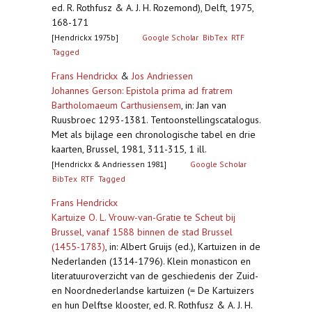
ed. R. Rothfusz & A. J. H. Rozemond), Delft, 1975,
168-171
[Hendrickx 1975b]
Google Scholar
BibTex
RTF
Tagged
Frans Hendrickx
&
Jos Andriessen
Johannes Gerson: Epistola prima ad fratrem
Bartholomaeum Carthusiensem
,
in: Jan van
Ruusbroec 1293-1381. Tentoonstellingscatalogus.
Met als bijlage een chronologische tabel en drie
kaarten, Brussel, 1981, 311-315, 1 ill.
[Hendrickx & Andriessen 1981]
Google Scholar
BibTex
RTF
Tagged
Frans Hendrickx
Kartuize O. L. Vrouw-van-Gratie te Scheut bij
Brussel, vanaf 1588 binnen de stad Brussel
(1455-1783)
,
in: Albert Gruijs (ed.), Kartuizen in de
Nederlanden (1314-1796). Klein monasticon en
literatuuroverzicht van de geschiedenis der Zuid-
en Noordnederlandse kartuizen (= De Kartuizers
en hun Delftse klooster, ed. R. Rothfusz & A. J. H.