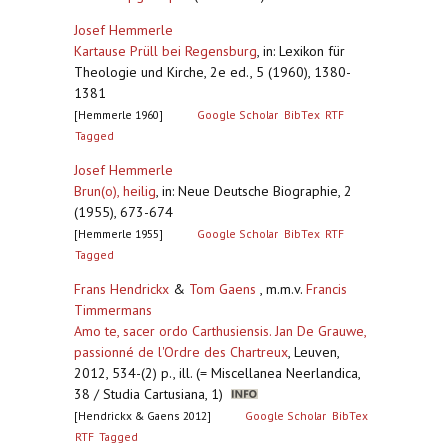
Josef Hemmerle
Kartause Prüll bei Regensburg
,
in: Lexikon für
Theologie und Kirche, 2e ed., 5 (1960), 1380-
1381
[Hemmerle 1960]
Google Scholar
BibTex
RTF
Tagged
Josef Hemmerle
Brun(o), heilig
,
in: Neue Deutsche Biographie, 2
(1955), 673-674
[Hemmerle 1955]
Google Scholar
BibTex
RTF
Tagged
Frans Hendrickx
&
Tom Gaens
, m.m.v.
Francis
Timmermans
Amo te, sacer ordo Carthusiensis. Jan De Grauwe,
passionné de l'Ordre des Chartreux
,
Leuven,
2012, 534-(2) p., ill. (= Miscellanea Neerlandica,
38 / Studia Cartusiana, 1)
[Hendrickx & Gaens 2012]
Google Scholar
BibTex
RTF
Tagged