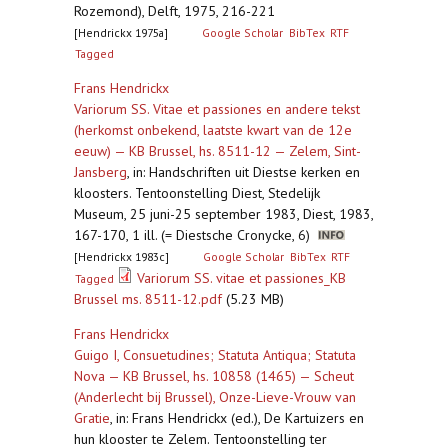
Rozemond), Delft, 1975, 216-221
[Hendrickx 1975a]
Google Scholar
BibTex
RTF
Tagged
Frans Hendrickx
Variorum SS. Vitae et passiones en andere tekst
(herkomst onbekend, laatste kwart van de 12e
eeuw) — KB Brussel, hs. 8511-12 — Zelem, Sint-
Jansberg
,
in: Handschriften uit Diestse kerken en
kloosters. Tentoonstelling Diest, Stedelijk
Museum, 25 juni-25 september 1983, Diest, 1983,
167-170, 1 ill. (= Diestsche Cronycke, 6)
[Hendrickx 1983c]
Google Scholar
BibTex
RTF
Variorum SS. vitae et passiones_KB
Tagged
Brussel ms. 8511-12.pdf
(5.23 MB)
Frans Hendrickx
Guigo I, Consuetudines; Statuta Antiqua; Statuta
Nova — KB Brussel, hs. 10858 (1465) — Scheut
(Anderlecht bij Brussel), Onze-Lieve-Vrouw van
Gratie
,
in: Frans Hendrickx (ed.), De Kartuizers en
hun klooster te Zelem. Tentoonstelling ter