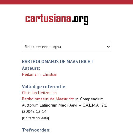
Overslaan en naar de inhoud gaan
CARTUSIANA
Geschiedenis
van de
kartuizerorde
in de
Nederlanden
BARTHOLOMAEUS DE MAASTRICHT
Auteurs:
Heitzmann, Christian
Volledige referentie:
Christian Heitzmann
Bartholomaeus de Maastricht
,
in: Compendium
Auctorum Latinorum Medii Aevi — C.A.L.M.A., 2:1
(2004), 13-14
[Heitzmann 2004]
Trefwoorden: