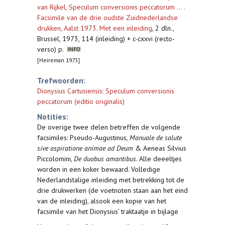
van Rijkel, Speculum conversionis peccatorum ... .
Facsimile van de drie oudste Zuidnederlandse
drukken, Aalst 1973. Met een inleiding
,
2 dln.,
Brussel, 1973, 114 (inleiding) + c-cxxvi (recto-
verso) p.
[Heireman 1973]
Trefwoorden:
Dionysius Cartusiensis: Speculum conversionis
peccatorum (editio originalis)
Notities:
De overige twee delen betreffen de volgende
facsimiles: Pseudo-Augustinus
, Manuale de salute
sive aspiratione animae ad Deum
& Aeneas Silvius
Piccolomini,
De duobus amantibus
. Alle deeeltjes
worden in een koker bewaard. Volledige
Nederlandstalige inleiding met betrekking tot de
drie drukwerken (de voetnoten staan aan het eind
van de inleiding), alsook een kopie van het
facsimile van het Dionysius’ traktaatje in bijlage