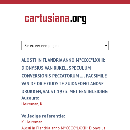
Overslaan en naar de inhoud gaan
CARTUSIANA
Geschiedenis
van de
kartuizerorde
in de
Nederlanden
ALOSTI IN FLANDRIA ANNO M°CCCC°LXXIII:
DIONYSIUS VAN RIJKEL, SPECULUM
CONVERSIONIS PECCATORUM ... . FACSIMILE
VAN DE DRIE OUDSTE ZUIDNEDERLANDSE
DRUKKEN, AALST 1973. MET EEN INLEIDING
Auteurs:
Heireman, K.
Volledige referentie:
K. Heireman
Alosti in Flandria anno M°CCCC°LXXIII: Dionysius