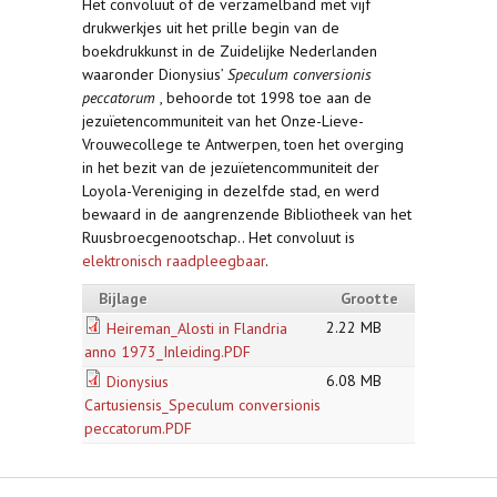
Het convoluut of de verzamelband met vijf
drukwerkjes uit het prille begin van de
boekdrukkunst in de Zuidelijke Nederlanden
waaronder Dionysius’
Speculum conversionis
peccatorum
, behoorde tot 1998 toe aan de
jezuïetencommuniteit van het Onze-Lieve-
Vrouwecollege te Antwerpen, toen het overging
in het bezit van de jezuïetencommuniteit der
Loyola-Vereniging in dezelfde stad, en werd
bewaard in de aangrenzende Bibliotheek van het
Ruusbroecgenootschap.. Het convoluut is
elektronisch raadpleegbaar
.
Bijlage
Grootte
2.22 MB
Heireman_Alosti in Flandria
anno 1973_Inleiding.PDF
6.08 MB
Dionysius
Cartusiensis_Speculum conversionis
peccatorum.PDF