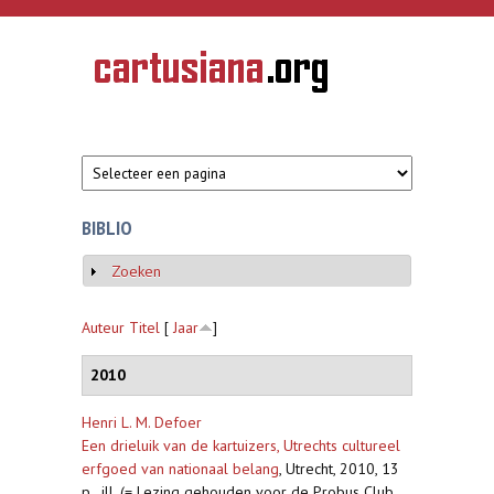
Overslaan en naar de inhoud gaan
CARTUSIANA
Geschiedenis
van de
kartuizerorde
in de
Nederlanden
BIBLIO
Zoeken
Weergeven
Auteur
Titel
[
Jaar
]
2010
Henri L. M. Defoer
Een drieluik van de kartuizers, Utrechts cultureel
erfgoed van nationaal belang
,
Utrecht, 2010, 13
p., ill. (= Lezing gehouden voor de Probus Club