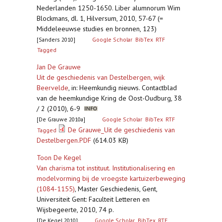
Nederlanden 1250-1650. Liber alumnorum Wim
Blockmans, dl. 1, Hilversum, 2010, 57-67 (=
Middeleeuwse studies en bronnen, 123)
[Sanders 2010]
Google Scholar
BibTex
RTF
Tagged
Jan De Grauwe
Uit de geschiedenis van Destelbergen, wijk
Beervelde
,
in: Heemkundig nieuws. Contactblad
van de heemkundige Kring de Oost-Oudburg, 38
/ 2 (2010), 6-9
[De Grauwe 2010a]
Google Scholar
BibTex
RTF
De Grauwe_Uit de geschiedenis van
Tagged
Destelbergen.PDF
(614.03 KB)
Toon De Kegel
Van charisma tot instituut. Institutionalisering en
modelvorming bij de vroegste kartuizerbeweging
(1084-1155)
,
Master Geschiedenis, Gent,
Universiteit Gent: Faculteit Letteren en
Wijsbegeerte, 2010, 74 p.
[De Kegel 2010]
Google Scholar
BibTex
RTF