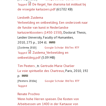
De Kegel_Van charisma tot instituut bij
Tagged
de vroegste kartuizers.pdf
(617.02 KB)
Liesbeth Zuidema
Verbeelding en ontbeelding. Een onderzoek naar
de functie van kunst in Nederlandse
kartuizerkloosters (1450-1550)
,
Doctoral Thesis,
Leiden University, Faculty of Humanities,
2010, 275 p., 104 ill.
[Zuidema 2010]
Google Scholar
BibTex
RTF
Zuidema_Verbeelding en
Tagged
ontbeelding.pdf
(5.09 MB)
Tim Peeters
, tr.
Gertrude-Marie Charlier
La voie spirituelle des Chartreux
,
Paris, 2010, 192
p.
[Peeters 2010a]
Google Scholar
BibTex
RTF
Tagged
Renate Prochno
Wenn hohe Herren speisen. Die Kosten von
Arbeitsessen um 1400 in der Kartause von