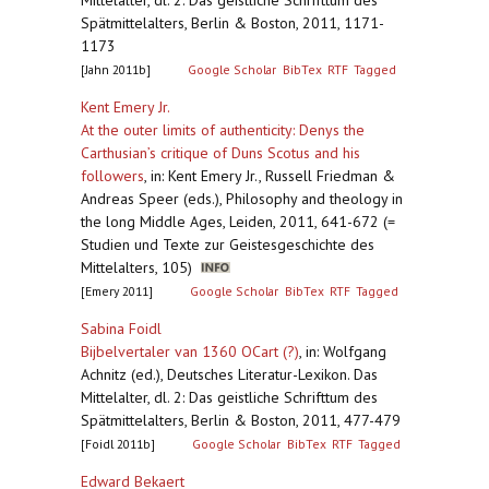
Mittelalter, dl. 2: Das geistliche Schrifttum des
Spätmittelalters, Berlin & Boston, 2011, 1171-
1173
[Jahn 2011b]
Google Scholar
BibTex
RTF
Tagged
Kent Emery Jr.
At the outer limits of authenticity: Denys the
Carthusian’s critique of Duns Scotus and his
followers
,
in: Kent Emery Jr., Russell Friedman &
Andreas Speer (eds.), Philosophy and theology in
the long Middle Ages, Leiden, 2011, 641-672 (=
Studien und Texte zur Geistesgeschichte des
Mittelalters, 105)
[Emery 2011]
Google Scholar
BibTex
RTF
Tagged
Sabina Foidl
Bijbelvertaler van 1360 OCart (?)
,
in: Wolfgang
Achnitz (ed.), Deutsches Literatur-Lexikon. Das
Mittelalter, dl. 2: Das geistliche Schrifttum des
Spätmittelalters, Berlin & Boston, 2011, 477-479
[Foidl 2011b]
Google Scholar
BibTex
RTF
Tagged
Edward Bekaert