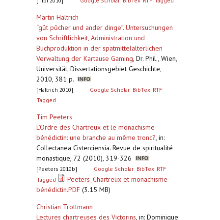
[Tibi 2010]
Google Scholar
BibTex
RTF
Tagged
Martin Haltrich
“gůt půcher und ander dinge”. Untersuchungen
von Schriftlichkeit, Administration und
Buchproduktion in der spätmittelalterlichen
Verwaltung der Kartause Gaming
,
Dr. Phil., Wien,
Universität, Dissertationsgebiet Geschichte,
2010, 381 p.
[Haltrich 2010]
Google Scholar
BibTex
RTF
Tagged
Tim Peeters
L’Ordre des Chartreux et le monachisme
bénédictin: une branche au même tronc?
,
in:
Collectanea Cisterciensia. Revue de spiritualité
monastique, 72 (2010), 319-326
[Peeters 2010b]
Google Scholar
BibTex
RTF
Peeters_Chartreux et monachisme
Tagged
bénédictin.PDF
(3.15 MB)
Christian Trottmann
Lectures chartreuses des Victorins
,
in: Dominique