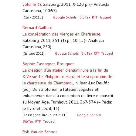
volume 3)
,
Salzburg, 2011, X-120 p. (= Analecta
Cartusiana, 100:55)
[Clark 2011b]
Google Scholar
BibTex
RTF
Tagged
Bernard Gaillard
La consécration des Vierges en Chartreuse
,
Salzburg, 2011, 251-(1) p., 10 ill. (= Analecta
Cartusiana, 250)
[Gaillard 2011]
Google Scholar
BibTex
RTF
Tagged
Sophie Cassagnes-Brouquet
La création d’un atelier d’enluminure à la fin du
XIVe siècle, Philippe le Hardi et le scriptorium de
la chartreuse de Champmol
,
in: Jean-Luc Deuffic
(ed.), Du scriptorium à l'atelier: copistes et
enlumineurs dans la conception du livre manuscrit
au Moyen Âge, Turnhout, 2011, 367-374 (= Pecia:
le livre et l’écrit, 13)
[Cassagnes-Brouquet 2011]
Google Scholar
BibTex
RTF
Tagged
Rob Van de Schoor