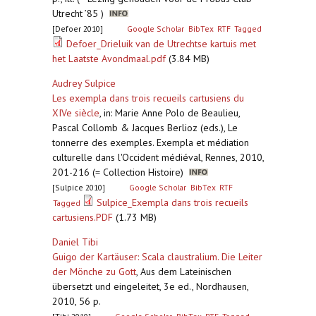
Utrecht ’85 )
[Defoer 2010]
Google Scholar
BibTex
RTF
Tagged
Defoer_Drieluik van de Utrechtse kartuis met
het Laatste Avondmaal.pdf
(3.84 MB)
Audrey Sulpice
Les exempla dans trois recueils cartusiens du
XIVe siècle
,
in: Marie Anne Polo de Beaulieu,
Pascal Collomb & Jacques Berlioz (eds.), Le
tonnerre des exemples. Exempla et médiation
culturelle dans l'Occident médiéval, Rennes, 2010,
201-216 (= Collection Histoire)
[Sulpice 2010]
Google Scholar
BibTex
RTF
Sulpice_Exempla dans trois recueils
Tagged
cartusiens.PDF
(1.73 MB)
Daniel Tibi
Guigo der Kartäuser: Scala claustralium. Die Leiter
der Mönche zu Gott
,
Aus dem Lateinischen
übersetzt und eingeleitet, 3e ed., Nordhausen,
2010, 56 p.