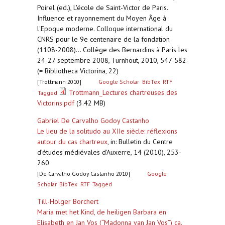
Poirel (ed.), L'école de Saint-Victor de Paris.
Influence et rayonnement du Moyen Âge à
l'Epoque moderne. Colloque international du
CNRS pour le 9e centenaire de la fondation
(1108-2008)... Collège des Bernardins à Paris les
24-27 septembre 2008, Turnhout, 2010, 547-582
(= Bibliotheca Victorina, 22)
[Trottmann 2010]
Google Scholar
BibTex
RTF
Trottmann_Lectures chartreuses des
Tagged
Victorins.pdf
(3.42 MB)
Gabriel De Carvalho Godoy Castanho
Le lieu de la solitudo au XIIe siècle: réflexions
autour du cas chartreux
,
in: Bulletin du Centre
d’études médiévales d’Auxerre, 14 (2010), 253-
260
[De Carvalho Godoy Castanho 2010]
Google
Scholar
BibTex
RTF
Tagged
Till-Holger Borchert
Maria met het Kind, de heiligen Barbara en
Elisabeth en Jan Vos (“Madonna van Jan Vos”) ca.