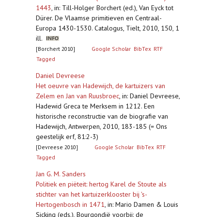
1443
,
in: Till-Holger Borchert (ed.), Van Eyck tot
Dürer. De Vlaamse primitieven en Centraal-
Europa 1430-1530. Catalogus, Tielt, 2010, 150, 1
ill.
[Borchert 2010]
Google Scholar
BibTex
RTF
Tagged
Daniel Devreese
Het oeuvre van Hadewijch, de kartuizers van
Zelem en Jan van Ruusbroec
,
in: Daniel Devreese,
Hadewid Greca te Merksem in 1212. Een
historische reconstructie van de biografie van
Hadewijch, Antwerpen, 2010, 183-185 (= Ons
geestelijk erf, 81:2-3)
[Devreese 2010]
Google Scholar
BibTex
RTF
Tagged
Jan G. M. Sanders
Politiek en piëteit: hertog Karel de Stoute als
stichter van het kartuizerklooster bij 's-
Hertogenbosch in 1471
,
in: Mario Damen & Louis
Sicking (eds.), Bourgondië voorbij: de