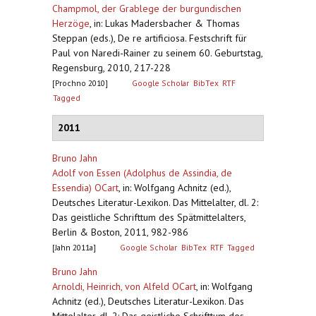
Champmol, der Grablege der burgundischen
Herzöge
,
in: Lukas Madersbacher & Thomas
Steppan (eds.), De re artificiosa. Festschrift für
Paul von Naredi-Rainer zu seinem 60. Geburtstag,
Regensburg, 2010, 217-228
[Prochno 2010]
Google Scholar
BibTex
RTF
Tagged
2011
Bruno Jahn
Adolf von Essen (Adolphus de Assindia, de
Essendia) OCart
,
in: Wolfgang Achnitz (ed.),
Deutsches Literatur-Lexikon. Das Mittelalter, dl. 2:
Das geistliche Schrifttum des Spätmittelalters,
Berlin & Boston, 2011, 982-986
[Jahn 2011a]
Google Scholar
BibTex
RTF
Tagged
Bruno Jahn
Arnoldi, Heinrich, von Alfeld OCart
,
in: Wolfgang
Achnitz (ed.), Deutsches Literatur-Lexikon. Das