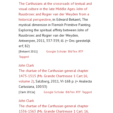
The Carthusians at the crossroads of textual and
visual culture in the late Middle Ages. John of
Ruusbroec and Rogier van der Weyden from a
historical perspective
,
in: Edward Bekaert, The
mystical dimension in Flemish Primitive Painting.
Exploring the spiritual affinty between John of
Ruusbroec and Rogier van der Weyden,
Antwerpen, 2011, 337-359, ill. (= Ons geestelijk
erf, 82)
[Bekaert 2011]
Google Scholar
BibTex
RTF
Tagged
John Clark
The chartae of the Carthusian general chapter
1475-1515 (Ms. Grande Chartreuse 1 Cart.16,
volume 2)
,
Salzburg, 2011, VI-168 p. (= Analecta
Cartusiana, 100:53)
[Clark 2011a]
Google Scholar
BibTex
RTF
Tagged
John Clark
The chartae of the Carthusian general chapter
1536-1563 (Ms. Grande Chartreuse 1 Cart. 16,