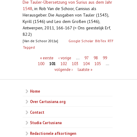
Die Tauler-Übersetzung von Surius aus dem Jahr
1548
,
in: Rob Van de Schoor, Canisius als
Herausgeber. Die Ausgaben von Tauler (1543),
Kyrill (1546) und Leo dem Großen (1546),
Antwerpen, 2011, 166-167 (= Ons geestelijk Erf,
82:2)
[Van de Schoor 2011a]
Google Scholar
BibTex
RTF
Tagged
Pagina's
« eerste
‹ vorige
…
97
98
99
100
101
102
103
104
105
…
volgende ›
laatste »
Home
Over Cartusiana.org
Contact
Studia Cartusiana
Redactionele afkortingen