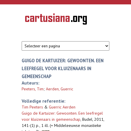
Overslaan en naar de inhoud gaan
CARTUSIANA
Geschiedenis
van de
kartuizerorde
in de
Nederlanden
GUIGO DE KARTUIZER: GEWOONTEN. EEN
LEEFREGEL VOOR KLUIZENAARS IN
GEMEENSCHAP
Auteurs:
Peeters, Tim
;
Aerden, Guerric
Volledige referentie:
Tim Peeters
&
Guerric Aerden
Guigo de Kartuizer: Gewoonten. Een leefregel
voor kluizenaars in gemeenschap
,
Budel, 2011,
141-(1) p., 1 ill. (= Middeleeuwse monastieke