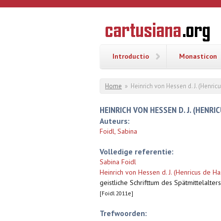
Overslaan en naar de inhoud gaan
CARTUSI
Geschiedenis
van de
kartuizerorde
in de
Nederlanden
Introductio
Monasticon
U bent hier
Home
»
Heinrich von Hessen d. J. (Henric
HEINRICH VON HESSEN D. J. (HENRI
Auteurs:
Foidl, Sabina
Volledige referentie:
Sabina Foidl
Heinrich von Hessen d. J. (Henricus de Ha
geistliche Schrifttum des Spätmittelalter
[Foidl 2011e]
Trefwoorden: