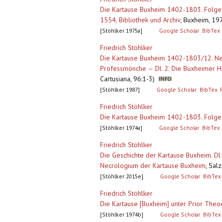
Die Kartause Buxheim 1402-1803. Folge 2
1554, Bibliothek und Archiv
,
Buxheim, 197
[Stöhlker 1975a]
Google Scholar
BibTex
Friedrich Stöhlker
Die Kartause Buxheim 1402-1803/12. Neu
Professmönche — Dl. 2: Die Buxheimer Ho
Cartusiana, 96:1-3)
[Stöhlker 1987]
Google Scholar
BibTex
Friedrich Stöhlker
Die Kartause Buxheim 1402-1803. Folge
[Stöhlker 1974a]
Google Scholar
BibTex
Friedrich Stöhlker
Die Geschichte der Kartause Buxheim. Dl.
Necrologium der Kartause Buxheim
,
Salz
[Stöhlker 2015e]
Google Scholar
BibTex
Friedrich Stöhlker
Die Kartause [Buxheim] unter Prior The
[Stöhlker 1974b]
Google Scholar
BibTex