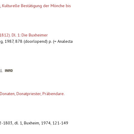
 Kulturelle Bestätigung der Mönche bis
812). Dl. 1: Die Buxheimer
g, 1987, 878 (doorlopend) p. (= Analecta
ll.
 Donaten, Donatpriester, Präbendare.
02-1803, dl. 1, Buxheim, 1974, 121-149