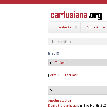
Overslaan en naar de inhoud gaan
CARTUSI
Geschiedenis
van de
kartuizerorde
in de
Nederlanden
Introductio
Monasticon
U bent hier
Home
»
Biblio
BIBLIO
Zoeken
Weergeven
[
Auteur
]
Titel
Jaar
S
Anselm Stoelen
Denys the Carthusian
,
in: The Month, 212