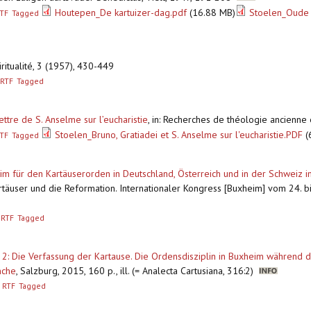
Houtepen_De kartuizer-dag.pdf
(16.88 MB)
Stoelen_Oude 
TF
Tagged
iritualité, 3 (1957), 430-449
RTF
Tagged
ettre de S. Anselme sur l’eucharistie
,
in: Recherches de théologie ancienne
Stoelen_Bruno, Gratiadei et S. Anselme sur l'eucharistie.PDF
(
TF
Tagged
m für den Kartäuserorden in Deutschland, Österreich und in der Schweiz i
artäuser und die Reformation. Internationaler Kongress [Buxheim] vom 24. bi
RTF
Tagged
. 2: Die Verfassung der Kartause. Die Ordensdisziplin in Buxheim während 
nche
,
Salzburg, 2015, 160 p., ill. (= Analecta Cartusiana, 316:2)
RTF
Tagged