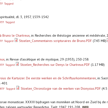
TF
Tagged
 spiritualité, dl. 3, 1957, 1539-1542
RTF
Tagged
 à Bruno le Chartreux
,
in: Recherches de théologie ancienne et médiévale, 
Stoelen_Commentaires scripturaires de Bruno.PDF
(7.43 MB)
TF
Tagged
reux
,
in: Revue d'ascétique et de mystique, 29 (1953), 250-258
Stoelen_Recherches sur Denys le Chartreux.PDF
(1.17 MB)
RTF
Tagged
sius de Kartuizer. De eerste werken en de Schriftuurkommentaren
,
in: Sac
1-401
Stoelen_Chronologie van de werken van Dionysius.PDF
(4.5
RTF
Tagged
Horae monasticae. XXXIII bijdragen van monniken uit Noord en Zuid bij de 
n zaligen aartsvader Benedictus, Tielt, 1947, 191-208