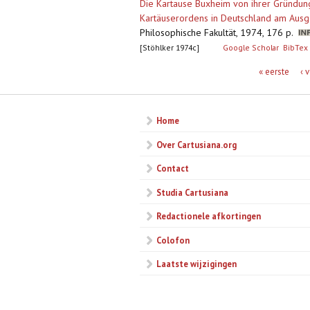
Die Kartause Buxheim von ihrer Gründung
Kartäuserordens in Deutschland am Ausg
Philosophische Fakultät, 1974, 176 p.
[Stöhlker 1974c]
Google Scholar
BibTex
Pagina's
« eerste
‹ 
Home
Over Cartusiana.org
Contact
Studia Cartusiana
Redactionele afkortingen
Colofon
Laatste wijzigingen