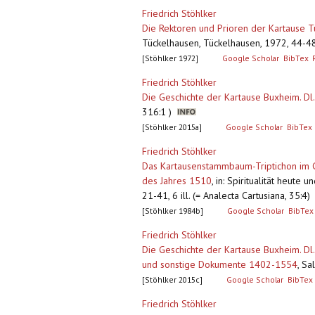
Friedrich Stöhlker
Die Rektoren und Prioren der Kartause
Tückelhausen, Tückelhausen, 1972, 44-4
[Stöhlker 1972]
Google Scholar
BibTex
Friedrich Stöhlker
Die Geschichte der Kartause Buxheim. Dl
316:1 )
[Stöhlker 2015a]
Google Scholar
BibTex
Friedrich Stöhlker
Das Kartausenstammbaum-Triptichon im G
des Jahres 1510
,
in: Spiritualität heute 
21-41, 6 ill. (= Analecta Cartusiana, 35:4)
[Stöhlker 1984b]
Google Scholar
BibTex
Friedrich Stöhlker
Die Geschichte der Kartause Buxheim. Dl.
und sonstige Dokumente 1402-1554
,
Sal
[Stöhlker 2015c]
Google Scholar
BibTex
Friedrich Stöhlker