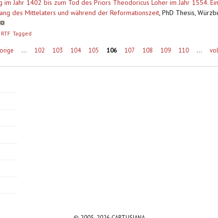
 im Jahr 1402 bis zum Tod des Priors Theodoricus Loher im Jahr 1554. Ein
ang des Mittelaters und während der Reformationszeit
,
PhD Thesis, Würzbur
RTF
Tagged
vorige
…
102
103
104
105
106
107
108
109
110
…
vo
© 2005-2026 CARTUSIANA