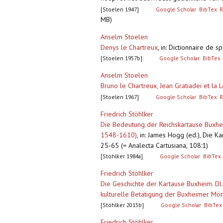
[Stoelen 1947]
Google Scholar
BibTex
R
MB)
Anselm Stoelen
Denys le Chartreux
,
in: Dictionnaire de sp
[Stoelen 1957b]
Google Scholar
BibTex
Anselm Stoelen
Bruno le Chartreux, Jean Gratiadei et la L
[Stoelen 1967]
Google Scholar
BibTex
R
Friedrich Stöhlker
Die Bedeutung der Reichskartause Buxhei
1548-1610)
,
in: James Hogg (ed.), Die K
25-65 (= Analecta Cartusiana, 108:1)
[Stöhlker 1984a]
Google Scholar
BibTex
Friedrich Stöhlker
Die Geschichte der Kartause Buxheim. Dl
kulturelle Betätigung der Buxheimer Mö
[Stöhlker 2015b]
Google Scholar
BibTex
Friedrich Stöhlker