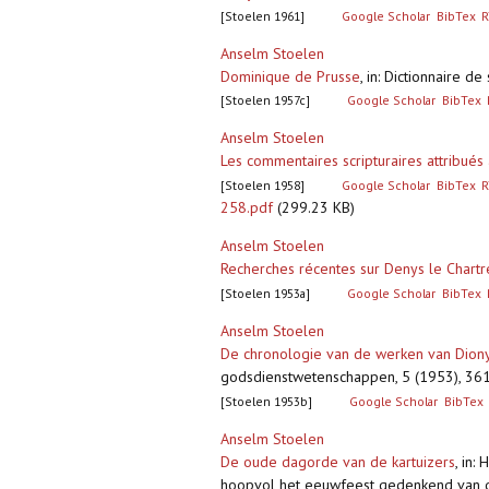
[Stoelen 1961]
Google Scholar
BibTex
R
Anselm Stoelen
Dominique de Prusse
,
in: Dictionnaire de
[Stoelen 1957c]
Google Scholar
BibTex
Anselm Stoelen
Les commentaires scripturaires attribués
[Stoelen 1958]
Google Scholar
BibTex
R
258.pdf
(299.23 KB)
Anselm Stoelen
Recherches récentes sur Denys le Chart
[Stoelen 1953a]
Google Scholar
BibTex
Anselm Stoelen
De chronologie van de werken van Diony
godsdienstwetenschappen, 5 (1953), 36
[Stoelen 1953b]
Google Scholar
BibTex
Anselm Stoelen
De oude dagorde van de kartuizers
,
in: 
hoopvol het eeuwfeest gedenkend van de