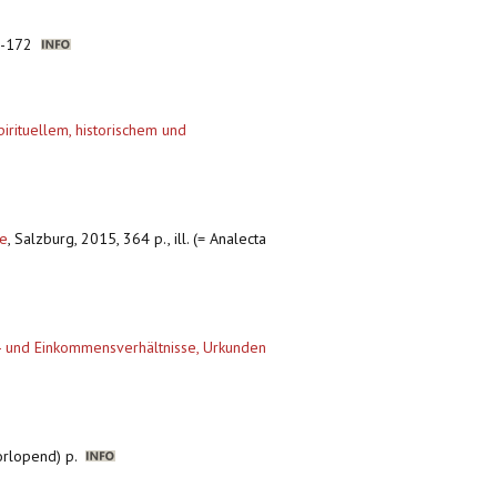
66-172
pirituellem, historischem und
he
,
Salzburg, 2015, 364 p., ill. (= Analecta
z- und Einkommensverhältnisse, Urkunden
orlopend) p.