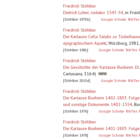
Friedrich Stöhlker
Dietrich Loher, visitator 1543-54
,
in: Fri
[Stöhlker 1975b]
Google Scholar
BibTex
Friedrich Stöhlker
Die Kartause Cella Salutis zu Tückelhause
epigraphischem Aspekt
,
Würzburg, 1981, 3
[Stöhlker 1981]
Google Scholar
BibTex
Friedrich Stöhlker
Die Geschichte der Kartause Buxheim. D
Cartusiana, 316:4)
[Stöhlker 2015d]
Google Scholar
BibTex
Friedrich Stöhlker
Die Kartause Buxheim 1402-1803. Folge 3
und sonstige Dokumente 1402-1554
,
Bux
[Stöhlker 1976]
Google Scholar
BibTex
Friedrich Stöhlker
Die Kartause Buxheim 1402-1803. Folge
[Stöhlker 1978]
Google Scholar
BibTex