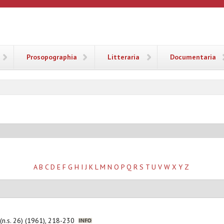
ANA
Prosopographia
Litteraria
Documentaria
A
B
C
D
E
F
G
H
I
J
K
L
M
N
O
P
Q
R
S
T
U
V
W
X
Y
Z
 (n.s. 26) (1961), 218-230