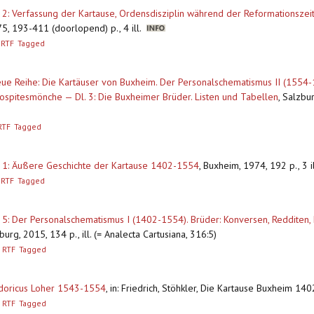
: Verfassung der Kartause, Ordensdisziplin während der Reformationszeit,
5, 193-411 (doorlopend) p., 4 ill.
RTF
Tagged
e Reihe: Die Kartäuser von Buxheim. Der Personalschematismus II (1554-1
spitesmönche — Dl. 3: Die Buxheimer Brüder. Listen und Tabellen
,
Salzbur
RTF
Tagged
 1: Äußere Geschichte der Kartause 1402-1554
,
Buxheim, 1974, 192 p., 3 i
RTF
Tagged
 5: Der Personalschematismus I (1402-1554). Brüder: Konversen, Redditen,
burg, 2015, 134 p., ill. (= Analecta Cartusiana, 316:5)
RTF
Tagged
odoricus Loher 1543-1554
,
in: Friedrich, Stöhkler, Die Kartause Buxheim 14
RTF
Tagged