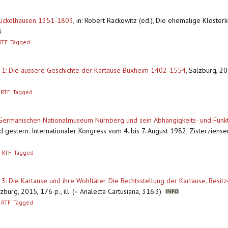
 Tückelhausen 1351-1803
,
in: Robert Rackowitz (ed.), Die ehemalige Klosterk
8
RTF
Tagged
. 1: Die äussere Geschichte der Kartause Buxheim 1402-1554
,
Salzburg, 201
RTF
Tagged
ermanischen Nationalmuseum Nürnberg und sein Abhängigkeits- und Funkt
und gestern. Internationaler Kongress vom 4. bis 7. August 1982, Zisterzienser
RTF
Tagged
 3: Die Kartause und ihre Wohltäter. Die Rechtsstellung der Kartause. Besi
zburg, 2015, 176 p., ill. (= Analecta Cartusiana, 316:3)
RTF
Tagged