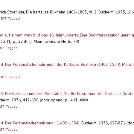
edrich Stoehlker, Die Kartause Buxheim 1402-1803, dl. 2, Buxheim, 1975, 1
RTF
Tagged
n auf einem Votiv bild des 18. Jahrhunderts. Eine Bildinterpretation unter s
3-(1) p., 22 ill. (= Mainfränkische Hefte, 74)
RTF
Tagged
l. 4: Der Personalschematismus I der Kartause Buxheim (1402-1554). Mönc
RTF
Tagged
: Die Kartause und ihre Wohltäter, Die Rechtsstellung der Kartause, Besit
heim, 1976, 412-626 (doorlopend) p., 4 ill.
RTF
Tagged
 4: Der Personalschematismus I (1402-1554)
,
Buxheim, 1978, 627-871 (do
RTF
Tagged