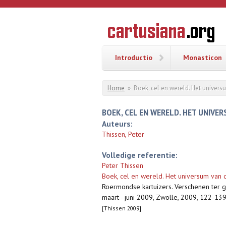
Overslaan en naar de inhoud gaan
CARTUSI
Geschiedenis
van de
kartuizerorde
in de
Nederlanden
Introductio
Monasticon
U bent hier
Home
»
Boek, cel en wereld. Het univer
BOEK, CEL EN WERELD. HET UNIVE
Auteurs:
Thissen, Peter
Volledige referentie:
Peter Thissen
Boek, cel en wereld. Het universum van 
Roermondse kartuizers. Verschenen ter g
maart - juni 2009, Zwolle, 2009, 122-139,
[Thissen 2009]