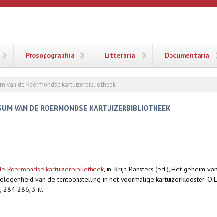
ANA
Prosopographia
Litteraria
Documentaria
sum van de Roermondse kartuizerbibliotheek
RSUM VAN DE ROERMONDSE KARTUIZERBIBLIOTHEEK
de Roermondse kartuizerbibliotheek
,
in: Krijn Pansters (ed.), Het geheim v
elegenheid van de tentoonstelling in het voormalige kartuizerklooster 'O.
 284-286, 3 ill.