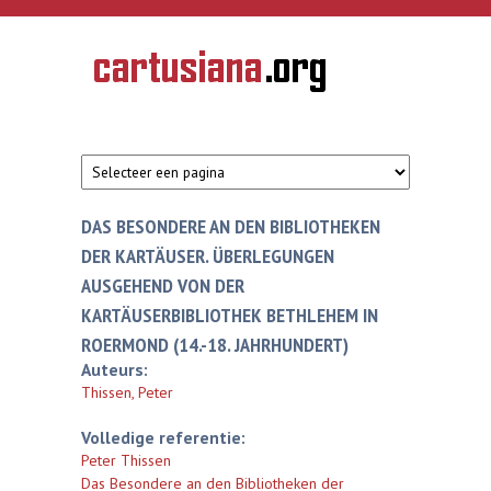
Overslaan en naar de inhoud gaan
CARTUSIANA
Geschiedenis
van de
kartuizerorde
in de
Nederlanden
DAS BESONDERE AN DEN BIBLIOTHEKEN
DER KARTÄUSER. ÜBERLEGUNGEN
AUSGEHEND VON DER
KARTÄUSERBIBLIOTHEK BETHLEHEM IN
ROERMOND (14.-18. JAHRHUNDERT)
Auteurs:
Thissen, Peter
Volledige referentie:
Peter Thissen
Das Besondere an den Bibliotheken der