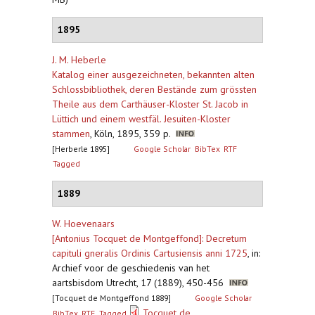
1895
J. M. Heberle
Katalog einer ausgezeichneten, bekannten alten
Schlossbibliothek, deren Bestände zum grössten
Theile aus dem Carthäuser-Kloster St. Jacob in
Lüttich und einem westfäl. Jesuiten-Kloster
stammen
,
Köln, 1895, 359 p.
[Herberle 1895]
Google Scholar
BibTex
RTF
Tagged
1889
W. Hoevenaars
[Antonius Tocquet de Montgeffond]: Decretum
capituli gneralis Ordinis Cartusiensis anni 1725
,
in:
Archief voor de geschiedenis van het
aartsbisdom Utrecht, 17 (1889), 450-456
[Tocquet de Montgeffond 1889]
Google Scholar
Tocquet de
BibTex
RTF
Tagged