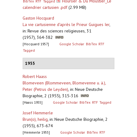
Hourlier & Du Moustier_Le
BibTex
RTF
Tagged
calendrier cartusien .pdf
(2.99 MB)
Gaston Hocquard
La vie cartusienne d'après le Prieur Guigues Ier
,
in: Revue des sciences religieuses, 31
(1957), 364-382
[Hocquard 1957]
Google Scholar
BibTex
RTF
Tagged
1955
Robert Haass
Blomeveen (Blommeveen, Blomevenne u. ä.),
Peter (Petrus de Leyden)
,
in: Neue Deutsche
Biographie, 2 (1955), 315-316
[Haass 1955]
Google Scholar
BibTex
RTF
Tagged
Josef Hemmerle
Brun(o), heilig
,
in: Neue Deutsche Biographie, 2
(1955), 673-674
[Hemmerle 1955]
Google Scholar
BibTex
RTF