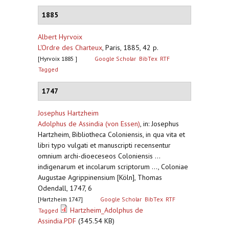
1885
Albert Hyrvoix
L'Ordre des Charteux
,
Paris, 1885, 42 p.
[Hyrvoix 1885 ]
Google Scholar
BibTex
RTF
Tagged
1747
Josephus Hartzheim
Adolphus de Assindia (von Essen)
,
in: Josephus
Hartzheim, Bibliotheca Coloniensis, in qua vita et
libri typo vulgati et manuscripti recensentur
omnium archi-dioeceseos Coloniensis ...
indigenarum et incolarum scriptorum ..., Coloniae
Augustae Agrippinensium [Köln], Thomas
Odendall, 1747, 6
[Hartzheim 1747]
Google Scholar
BibTex
RTF
Hartzheim_Adolphus de
Tagged
Assindia.PDF
(345.54 KB)