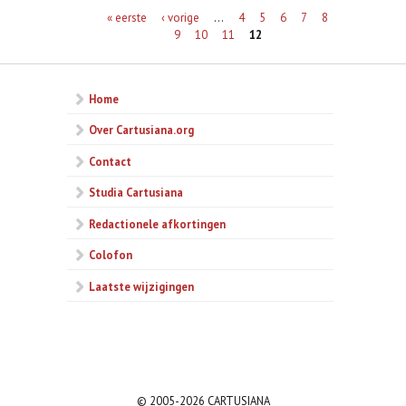
Pagina's
« eerste
‹ vorige
…
4
5
6
7
8
9
10
11
12
Home
Over Cartusiana.org
Contact
Studia Cartusiana
Redactionele afkortingen
Colofon
Laatste wijzigingen
© 2005-2026 CARTUSIANA