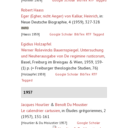
[Hörmer 1959]
Google Scholar
BibTex
RTF
Tagged
Robert Haass
Eger (Egher, nicht Aeger) von Kalkar, Heinrich
,
in:
Neue Deutsche Biographie, 4 (1959), 327-328
[Haass 1959]
Google Scholar
BibTex
RTF
Tagged
Egidius Holzapfel
Werner Rolevincks Bauernspiegel. Untersuchung
und Neuherausgabe von De regimine rusticorum
,
Basel, Freiburg im Breisgau & Wien, 1959, 159-
(1) p. (= Freiburger theologische Studien, 76)
[Holzapfel 1959]
Google Scholar
BibTex
RTF
Tagged
1957
Jacques Hourlier
&
Benoît Du Moustier
Le calendrier cartusien
,
in: Études grégoriennes, 2
(1957), 151-161
[Hourlier & Du Moiustier 1957]
Google Scholar