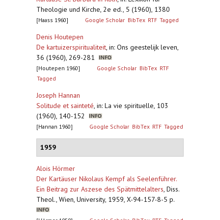
Theologie und Kirche, 2e ed., 5 (1960), 1380
[Haass 1960]
Google Scholar
BibTex
RTF
Tagged
Denis Houtepen
De kartuizerspiritualiteit
,
in: Ons geestelijk leven,
36 (1960), 269-281
[Houtepen 1960]
Google Scholar
BibTex
RTF
Tagged
Joseph Hannan
Solitude et sainteté
,
in: La vie spirituelle, 103
(1960), 140-152
[Hannan 1960]
Google Scholar
BibTex
RTF
Tagged
1959
Alois Hörmer
Der Kartäuser Nikolaus Kempf als Seelenführer.
Ein Beitrag zur Aszese des Spätmittelalters
,
Diss.
Theol., Wien, University, 1959, X-94-157-8-5 p.