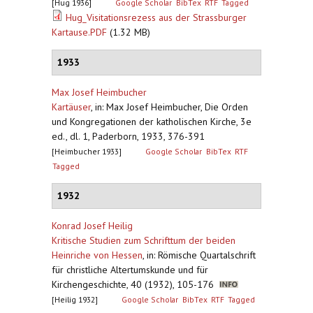
[Hug 1936]
Google Scholar
BibTex
RTF
Tagged
Hug_Visitationsrezess aus der Strassburger
Kartause.PDF
(1.32 MB)
1933
Max Josef Heimbucher
Kartäuser
,
in: Max Josef Heimbucher, Die Orden
und Kongregationen der katholischen Kirche, 3e
ed., dl. 1, Paderborn, 1933, 376-391
[Heimbucher 1933]
Google Scholar
BibTex
RTF
Tagged
1932
Konrad Josef Heilig
Kritische Studien zum Schrifttum der beiden
Heinriche von Hessen
,
in: Römische Quartalschrift
für christliche Altertumskunde und für
Kirchengeschichte, 40 (1932), 105-176
[Heilig 1932]
Google Scholar
BibTex
RTF
Tagged