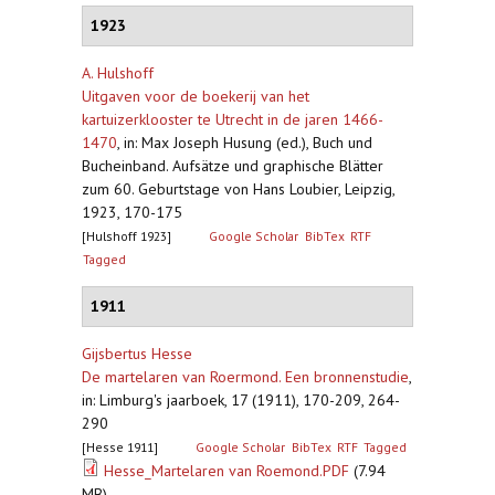
1923
A. Hulshoff
Uitgaven voor de boekerij van het
kartuizerklooster te Utrecht in de jaren 1466-
1470
,
in: Max Joseph Husung (ed.), Buch und
Bucheinband. Aufsätze und graphische Blätter
zum 60. Geburtstage von Hans Loubier, Leipzig,
1923, 170-175
[Hulshoff 1923]
Google Scholar
BibTex
RTF
Tagged
1911
Gijsbertus Hesse
De martelaren van Roermond. Een bronnenstudie
,
in: Limburg's jaarboek, 17 (1911), 170-209, 264-
290
[Hesse 1911]
Google Scholar
BibTex
RTF
Tagged
Hesse_Martelaren van Roemond.PDF
(7.94
MB)