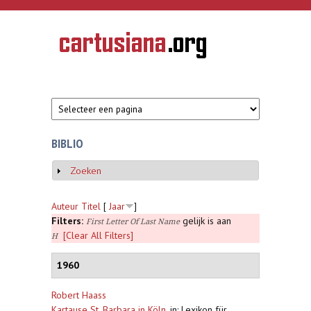
Overslaan en naar de inhoud gaan
CARTUSIANA
Geschiedenis
van de
kartuizerorde
in de
Nederlanden
BIBLIO
Zoeken
Weergeven
Auteur
Titel
[
Jaar
]
Filters:
gelijk is aan
First Letter Of Last Name
[Clear All Filters]
H
1960
Robert Haass
Kartause St. Barbara in Köln
,
in: Lexikon für