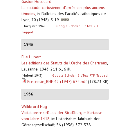
Gaston Hocquard
La solitude cartusienne d'après ses plus anciens
témoins
,
in: Bulletins des Facultés catholiques de
Lyon, 70 (1948), 5-19
[Hocquard 1948]
Google Scholar
BibTex
RTF
Tagged
1943
Élie Hubert
Les éditions des Statuts de l'Ordre des Chartreux
,
Lausanne, 1943, 211 p., 6 ill.
[Hubert 1943]
Google Scholar
BibTex
RTF
Tagged
Rcecensie_RHE 42 (1947) 674.pdf
(178.73 KB)
1936
Willibrord Hug
Visitationsrezeß aus der Straßburger Kartause
vom Jahre 1418
,
in: Historisches Jahrbuch der
Görresgesellschaft, 56 (1936), 372-378