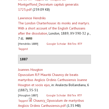
Montgeffond_Decretum capituli generalis
1725.pdf
(259.09 KB)
Lawrence Hendriks
The London Charterhouse: its monks and martyrs.
With a short account of the English Carthusians
after the dissolution
,
London, 1889, XV-390-32 p.,
7 ill.
[Hendriks 1889]
Google Scholar
BibTex
RTF
Tagged
1887
Joannes Hougton
Opusculum R.P. Mauritii Chauncy de beatis
martyribus Anglicis Ordinis Carthusiensis Joanne
Hougton et sociis ejus
,
in: Analecta Bollandiana, 6
(1887), 35-51
[Hougton 1887]
Google Scholar
BibTex
RTF
Chauncy_Opusculum de martyribus
Tagged
Anglicis Ordinis Carthusiensis.pdf
(1.35 MB)