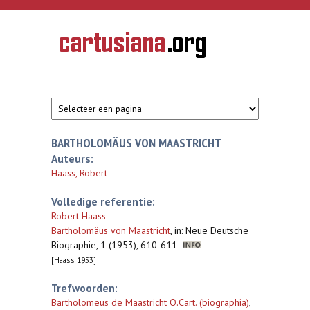
Overslaan en naar de inhoud gaan
CARTUSIANA
Geschiedenis
van de
kartuizerorde
in de
Nederlanden
BARTHOLOMÄUS VON MAASTRICHT
Auteurs:
Haass, Robert
Volledige referentie:
Robert Haass
Bartholomäus von Maastricht
,
in: Neue Deutsche
Biographie, 1 (1953), 610-611
[Haass 1953]
Trefwoorden:
Bartholomeus de Maastricht O.Cart. (biographia)
,