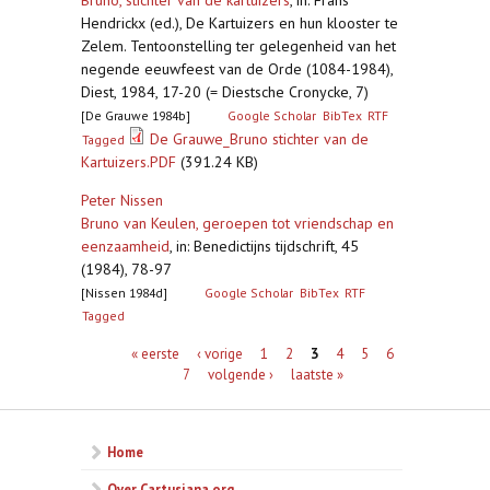
Bruno, stichter van de kartuizers
,
in: Frans
Hendrickx (ed.), De Kartuizers en hun klooster te
Zelem. Tentoonstelling ter gelegenheid van het
negende eeuwfeest van de Orde (1084-1984),
Diest, 1984, 17-20 (= Diestsche Cronycke, 7)
[De Grauwe 1984b]
Google Scholar
BibTex
RTF
De Grauwe_Bruno stichter van de
Tagged
Kartuizers.PDF
(391.24 KB)
Peter Nissen
Bruno van Keulen, geroepen tot vriendschap en
eenzaamheid
,
in: Benedictijns tijdschrift, 45
(1984), 78-97
[Nissen 1984d]
Google Scholar
BibTex
RTF
Tagged
Pagina's
« eerste
‹ vorige
1
2
3
4
5
6
7
volgende ›
laatste »
Home
Over Cartusiana.org