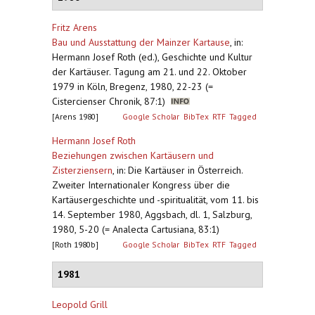
Fritz Arens
Bau und Ausstattung der Mainzer Kartause
,
in:
Hermann Josef Roth (ed.), Geschichte und Kultur
der Kartäuser. Tagung am 21. und 22. Oktober
1979 in Köln, Bregenz, 1980, 22-23 (=
Cistercienser Chronik, 87:1)
[Arens 1980]
Google Scholar
BibTex
RTF
Tagged
Hermann Josef Roth
Beziehungen zwischen Kartäusern und
Zisterziensern
,
in: Die Kartäuser in Österreich.
Zweiter Internationaler Kongress über die
Kartäusergeschichte und -spiritualität, vom 11. bis
14. September 1980, Aggsbach, dl. 1, Salzburg,
1980, 5-20 (= Analecta Cartusiana, 83:1)
[Roth 1980b]
Google Scholar
BibTex
RTF
Tagged
1981
Leopold Grill