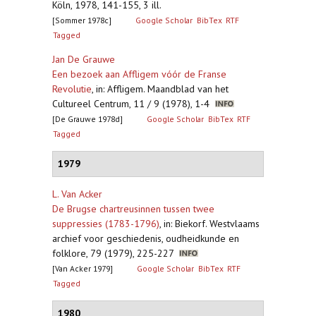
Köln, 1978, 141-155, 3 ill.
[Sommer 1978c]
Google Scholar
BibTex
RTF
Tagged
Jan De Grauwe
Een bezoek aan Affligem vóór de Franse
Revolutie
,
in: Affligem. Maandblad van het
Cultureel Centrum, 11 / 9 (1978), 1-4
[De Grauwe 1978d]
Google Scholar
BibTex
RTF
Tagged
1979
L. Van Acker
De Brugse chartreusinnen tussen twee
suppressies (1783-1796)
,
in: Biekorf. Westvlaams
archief voor geschiedenis, oudheidkunde en
folklore, 79 (1979), 225-227
[Van Acker 1979]
Google Scholar
BibTex
RTF
Tagged
1980