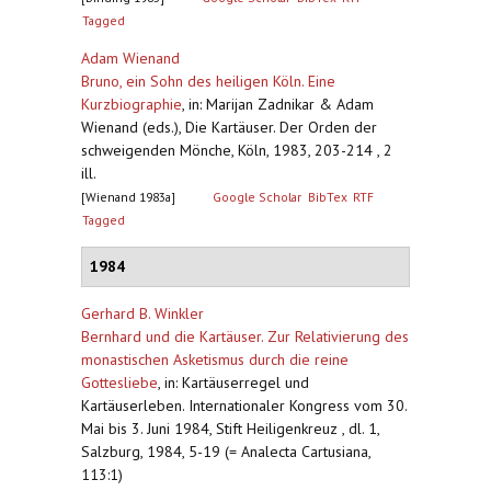
Tagged
Adam Wienand
Bruno, ein Sohn des heiligen Köln. Eine
Kurzbiographie
,
in: Marijan Zadnikar & Adam
Wienand (eds.), Die Kartäuser. Der Orden der
schweigenden Mönche, Köln, 1983, 203-214 , 2
ill.
[Wienand 1983a]
Google Scholar
BibTex
RTF
Tagged
1984
Gerhard B. Winkler
Bernhard und die Kartäuser. Zur Relativierung des
monastischen Asketismus durch die reine
Gottesliebe
,
in: Kartäuserregel und
Kartäuserleben. Internationaler Kongress vom 30.
Mai bis 3. Juni 1984, Stift Heiligenkreuz , dl. 1,
Salzburg, 1984, 5-19 (= Analecta Cartusiana,
113:1)