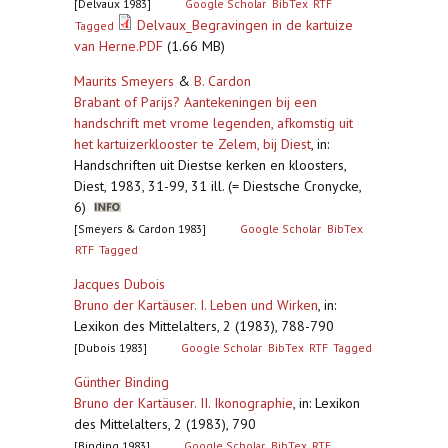
[Delvaux 1983]
Google Scholar
BibTex
RTF
Delvaux_Begravingen in de kartuize
Tagged
van Herne.PDF
(1.66 MB)
Maurits Smeyers
&
B. Cardon
Brabant of Parijs? Aantekeningen bij een
handschrift met vrome legenden, afkomstig uit
het kartuizerklooster te Zelem, bij Diest
,
in:
Handschriften uit Diestse kerken en kloosters,
Diest, 1983, 31-99, 31 ill. (= Diestsche Cronycke,
6)
[Smeyers & Cardon 1983]
Google Scholar
BibTex
RTF
Tagged
Jacques Dubois
Bruno der Kartäuser. I. Leben und Wirken
,
in:
Lexikon des Mittelalters, 2 (1983), 788-790
[Dubois 1983]
Google Scholar
BibTex
RTF
Tagged
Günther Binding
Bruno der Kartäuser. II. Ikonographie
,
in: Lexikon
des Mittelalters, 2 (1983), 790
[Binding 1983]
Google Scholar
BibTex
RTF