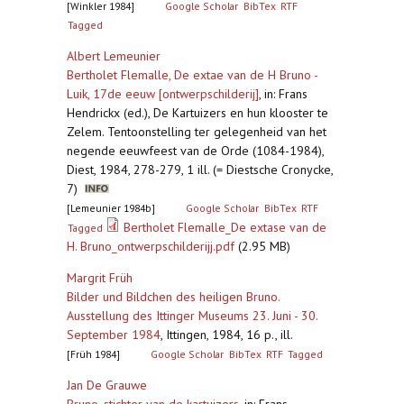
[Winkler 1984]
Google Scholar
BibTex
RTF
Tagged
Albert Lemeunier
Bertholet Flemalle, De extae van de H Bruno -
Luik, 17de eeuw [ontwerpschilderij]
,
in: Frans
Hendrickx (ed.), De Kartuizers en hun klooster te
Zelem. Tentoonstelling ter gelegenheid van het
negende eeuwfeest van de Orde (1084-1984),
Diest, 1984, 278-279, 1 ill. (= Diestsche Cronycke,
7)
[Lemeunier 1984b]
Google Scholar
BibTex
RTF
Bertholet Flemalle_De extase van de
Tagged
H. Bruno_ontwerpschilderijj.pdf
(2.95 MB)
Margrit Früh
Bilder und Bildchen des heiligen Bruno.
Ausstellung des Ittinger Museums 23. Juni - 30.
September 1984
,
Ittingen, 1984, 16 p., ill.
[Früh 1984]
Google Scholar
BibTex
RTF
Tagged
Jan De Grauwe