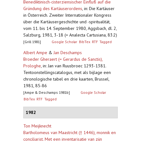
Benediktinisch-cisterziensischer Einfluß auf die
Gründung des Kartäuserordens
,
in: Die Kartäuser
in Österreich. Zweiter Internationaler Kongress
über die Kartäusergeschichte und -spiritualität,
vom 11. bis 14. September 1980, Aggsbach, dl. 2,
Salzburg, 1981, 3-18 (= Analecta Cartusiana, 83:2)
[Grill 1981]
Google Scholar
BibTex
RTF
Tagged
Albert Ampe
&
Jan Deschamps
Broeder Gheraert (= Gerardus de Sanctis),
Prologhe
,
in: Jan van Ruusbroec 1293-1381.
Tentoonstellingscatalogus, met als bijlage een
chronologische tabel en drie kaarten, Brussel,
1981, 85-86
[Ampe & Deschamps 1981b]
Google Scholar
BibTex
RTF
Tagged
1982
Ton Meijknecht
Bartholomeus van Maastricht († 1446), monnik en
conciliarist. Met een inventarisatie van zijn