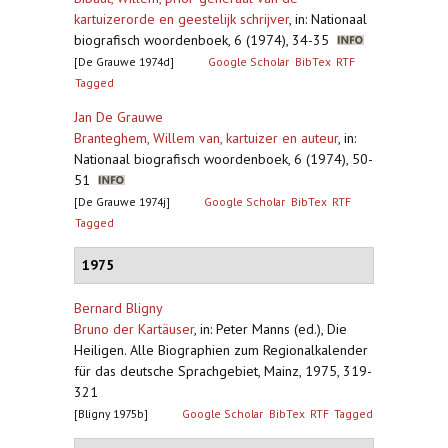
kartuizerorde en geestelijk schrijver
,
in: Nationaal
biografisch woordenboek, 6 (1974), 34-35
[De Grauwe 1974d]
Google Scholar
BibTex
RTF
Tagged
Jan De Grauwe
Branteghem, Willem van, kartuizer en auteur
,
in:
Nationaal biografisch woordenboek, 6 (1974), 50-
51
[De Grauwe 1974j]
Google Scholar
BibTex
RTF
Tagged
1975
Bernard Bligny
Bruno der Kartäuser
,
in: Peter Manns (ed.), Die
Heiligen. Alle Biographien zum Regionalkalender
für das deutsche Sprachgebiet, Mainz, 1975, 319-
321
[Bligny 1975b]
Google Scholar
BibTex
RTF
Tagged