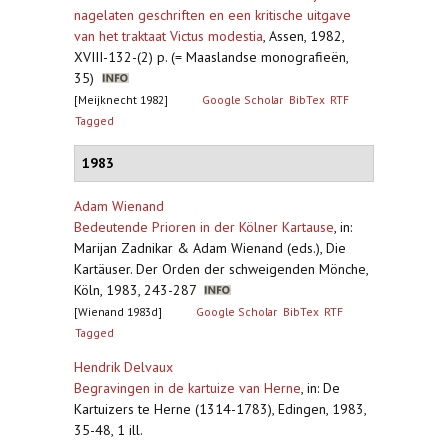
nagelaten geschriften en een kritische uitgave
van het traktaat Victus modestia
,
Assen, 1982,
XVIII-132-(2) p. (= Maaslandse monografieën,
35)
[Meijknecht 1982]
Google Scholar
BibTex
RTF
Tagged
1983
Adam Wienand
Bedeutende Prioren in der Kölner Kartause
,
in:
Marijan Zadnikar & Adam Wienand (eds.), Die
Kartäuser. Der Orden der schweigenden Mönche,
Köln, 1983, 243-287
[Wienand 1983d]
Google Scholar
BibTex
RTF
Tagged
Hendrik Delvaux
Begravingen in de kartuize van Herne
,
in: De
Kartuizers te Herne (1314-1783), Edingen, 1983,
35-48, 1 ill.