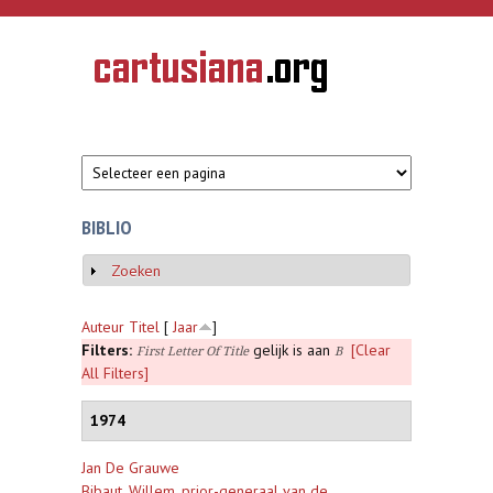
Overslaan en naar de inhoud gaan
CARTUSIANA
Geschiedenis
van de
kartuizerorde
in de
Nederlanden
BIBLIO
Zoeken
Weergeven
Auteur
Titel
[
Jaar
]
Filters:
gelijk is aan
[Clear
First Letter Of Title
B
All Filters]
1974
Jan De Grauwe
Bibaut, Willem, prior-generaal van de