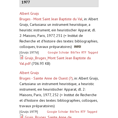
1977
Albert Gruijs
Bruges - Mont Saint Jean Baptiste du Val
,
in: Albert
Gruijs, Cartusiana: un instrument heuristique, a
heuristic instrument, ein heuristischer Apparat, dl.
2: Maisons, Paris, 1977, 251 (= Institut de
Recherche et d'histoire des textes: bibliographies,
colloques, travaux préparatoires)
[Gruijs 1977d]
Google Scholar
BibTex
RTF
Tagged
Gruijs_Bruges_Mont Saint Jean Baptiste du
Val.pdf
(706.93 KB)
Albert Gruijs
Bruges - Sainte Anne de Ouest (?)
,
in: Albert Gruijs,
Cartusiana: un instrument heuristique, a heuristic
instrument, ein heuristischer Apparat, dl. 2:
Maisons, Paris, 1977, 252 (= Institut de Recherche
et d'histoire des textes: bibliographies, colloques,
travaux préparatoires)
[Gruijs 1977f]
Google Scholar
BibTex
RTF
Tagged
Gruijs_Bruges_Sainte Anne de