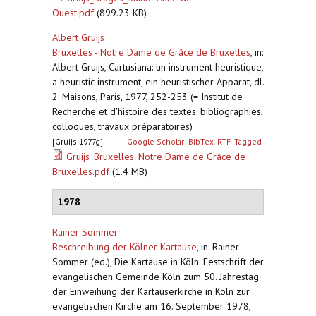
Ouest.pdf
(899.23 KB)
Albert Gruijs
Bruxelles - Notre Dame de Grâce de Bruxelles
,
in:
Albert Gruijs, Cartusiana: un instrument heuristique,
a heuristic instrument, ein heuristischer Apparat, dl.
2: Maisons, Paris, 1977, 252-253 (= Institut de
Recherche et d'histoire des textes: bibliographies,
colloques, travaux préparatoires)
[Gruijs 1977g]
Google Scholar
BibTex
RTF
Tagged
Gruijs_Bruxelles_Notre Dame de Grâce de
Bruxelles.pdf
(1.4 MB)
1978
Rainer Sommer
Beschreibung der Kölner Kartause
,
in: Rainer
Sommer (ed.), Die Kartause in Köln. Festschrift der
evangelischen Gemeinde Köln zum 50. Jahrestag
der Einweihung der Kartäuserkirche in Köln zur
evangelischen Kirche am 16. September 1978,