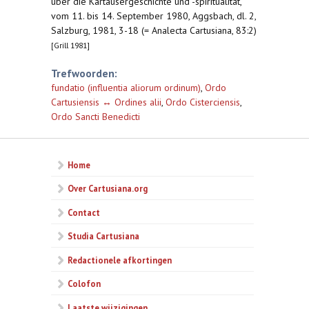
über die Kartäusergeschichte und -spiritualität,
vom 11. bis 14. September 1980, Aggsbach, dl. 2,
Salzburg, 1981, 3-18 (= Analecta Cartusiana, 83:2)
[Grill 1981]
Trefwoorden:
fundatio (influentia aliorum ordinum)
,
Ordo
Cartusiensis ↔ Ordines alii
,
Ordo Cisterciensis
,
Ordo Sancti Benedicti
Home
Over Cartusiana.org
Contact
Studia Cartusiana
Redactionele afkortingen
Colofon
Laatste wijzigingen