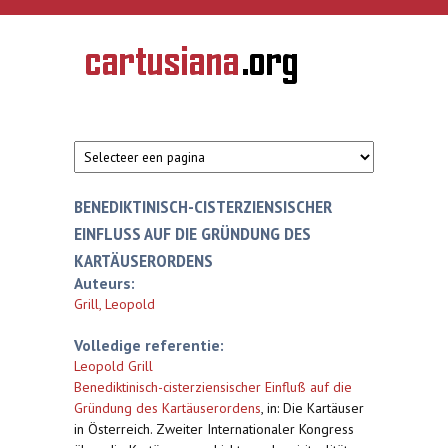
Overslaan en naar de inhoud gaan
CARTUSIANA
Geschiedenis
van de
kartuizerorde
in de
Nederlanden
BENEDIKTINISCH-CISTERZIENSISCHER
EINFLUSS AUF DIE GRÜNDUNG DES K
ARTÄUSERORDENS
Auteurs:
Grill, Leopold
Volledige referentie:
Leopold Grill
Benediktinisch-cisterziensischer Einfluß auf die
Gründung des Kartäuserordens
,
in: Die Kartäuser
in Österreich. Zweiter Internationaler Kongress