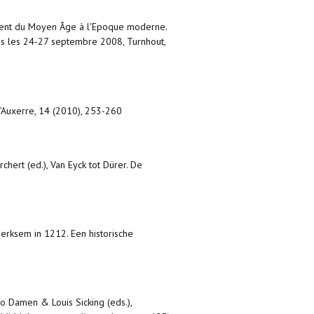
nnement du Moyen Âge à l'Epoque moderne.
ris les 24-27 septembre 2008, Turnhout,
d’Auxerre, 14 (2010), 253-260
rchert (ed.), Van Eyck tot Dürer. De
erksem in 1212. Een historische
io Damen & Louis Sicking (eds.),