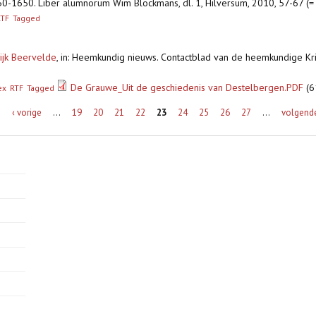
0-1650. Liber alumnorum Wim Blockmans, dl. 1, Hilversum, 2010, 57-67 (
RTF
Tagged
ijk Beervelde
,
in: Heemkundig nieuws. Contactblad van de heemkundige Kri
De Grauwe_Uit de geschiedenis van Destelbergen.PDF
(6
ex
RTF
Tagged
e
‹ vorige
…
19
20
21
22
23
24
25
26
27
…
volgende