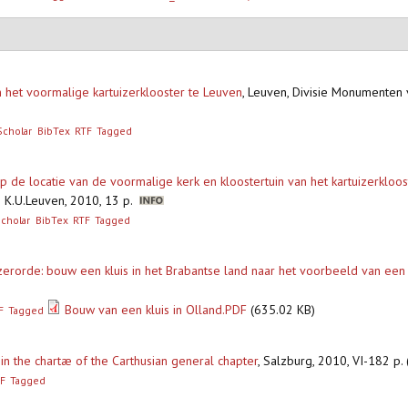
 het voormalige kartuizerklooster te Leuven
,
Leuven, Divisie Monumenten 
Scholar
BibTex
RTF
Tagged
de locatie van de voormalige kerk en kloostertuin van het kartuizerkloos
 K.U.Leuven, 2010, 13 p.
cholar
BibTex
RTF
Tagged
zerorde: bouw een kluis in het Brabantse land naar het voorbeeld van een 
Bouw van een kluis in Olland.PDF
(635.02 KB)
F
Tagged
n the chartæ of the Carthusian general chapter
,
Salzburg, 2010, VI-182 p. 
F
Tagged