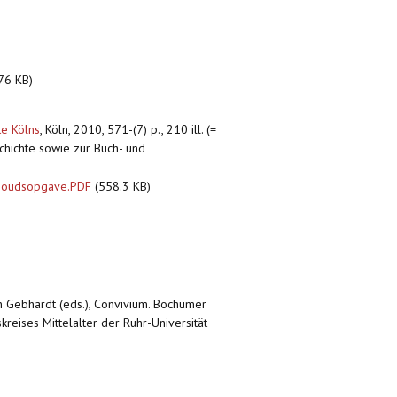
76 KB)
te Kölns
,
Köln, 2010, 571-(7) p., 210 ill. (=
chichte sowie zur Buch- und
nhoudsopgave.PDF
(558.3 KB)
en Gebhardt (eds.), Convivium. Bochumer
reises Mittelalter der Ruhr-Universität