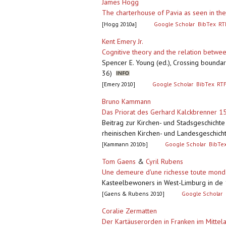
James Hogg
The charterhouse of Pavia as seen in the
[Hogg 2010a]
Google Scholar
BibTex
RT
Kent Emery Jr.
Cognitive theory and the relation betwe
Spencer E. Young (ed.), Crossing boundar
36)
[Emery 2010]
Google Scholar
BibTex
RT
Bruno Kammann
Das Priorat des Gerhard Kalckbrenner 1
Beitrag zur Kirchen- und Stadsgeschichte
rheinischen Kirchen- und Landesgeschicht
[Kammann 2010b]
Google Scholar
BibTe
Tom Gaens
&
Cyril Rubens
Une demeure d'une richesse toute mondai
Kasteelbewoners in West-Limburg in de
[Gaens & Rubens 2010]
Google Scholar
Coralie Zermatten
Der Kartäuserorden in Franken im Mittel