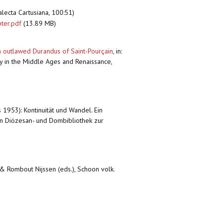
alecta Cartusiana, 100:51)
pter.pdf
(13.89 MB)
n outlawed Durandus of Saint-Pourçain
,
in:
ty in the Middle Ages and Renaissance,
 1953): Kontinuität und Wandel. Ein
hen Diözesan- und Dombibliothek zur
& Rombout Nijssen (eds.), Schoon volk.