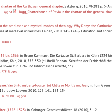
 chartae of the Carthusian general chapter
,
Salzburg, 2010, VI-281 p. (= An
Hogg_Charterhouse of Pavia in the chartae of the general cha
F
Tagged
en the scholastic and mystical modes of theology: Why Denys the Carthusia
ies at medieval universities, Leiden, 2010, 145-174 (= Education and socie
F
Tagged
536 bis 1566
,
in: Bruno Kammann, Die Kartause St. Barbara in Köln (1334 bis
 Kölns, Köln, 2010, 335-350 (= Libelli Rhenani. Schriften der Erzbischöflic
e sowie zur Buch- und Bibliotheksgeschichte, 33)
x
RTF
Tagged
ne. Van Sint-Jansbergklooster tot Château Mont Saint Jean
,
in: Tom Gaens 
 19e eeuw, Leuven, 2010, 123-141, 153-154
BibTex
RTF
Tagged
alter (1328-1525)
,
in: Coburger Geschichtsblätter, 18 (2010), 3-12