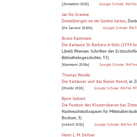
[Zermatten 2010]
Google Scholar
BibTex
Jan De Grauwe
Destelbergen en de Gentse kartuis
,
Dest
[De Garuwe 2010b]
Google Scholar
BibT
Bruno Kammann
Die Kartause St. Barbara in Köln (1334 bi
Libelli Rhenani. Schriften der Erzbischö
Bibliotheksgeschichte, 33)
[Kammann 2010a]
Google Scholar
BibTex
Thomas Woelki
Die Kartäuser und das Basler Konzil
,
in: 
[Woelki 2010]
Google Scholar
BibTex
RT
Björn Gebert
Die Position des Klosteroberen bei Ziste
Nachwuchskolloquium für Mittelalterstudi
Bochum, 3)
[Gebert 2010]
Google Scholar
BibTex
R
Henri L. M. Defoer