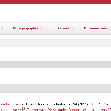
ANA
Prosopographia
Litteraria
Documentaria
de kartuizers
,
in: Eigen schoon en de Brabander, 94 (2011), 529-538, 1 ill.
Timmermans_De Abcoudes, Brederodes en kartuizers.P
Tex
RTF
Tagged