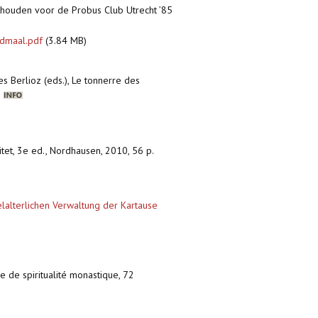
 gehouden voor de Probus Club Utrecht ’85
ndmaal.pdf
(3.84 MB)
s Berlioz (eds.), Le tonnerre des
)
tet, 3e ed., Nordhausen, 2010, 56 p.
elalterlichen Verwaltung der Kartause
ue de spiritualité monastique, 72