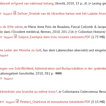
cultureel erfgoed van nationaal belang
,
Utrecht, 2010, 13 p., ill. (= Lezing
Defoer_Drieluik van de Utrechtse kartuis met het Laatste Avo
TF
Tagged
ns du XIVe siècle
,
in: Marie Anne Polo de Beaulieu, Pascal Collomb & Jacque
le dans l'Occident médiéval, Rennes, 2010, 201-216 (= Collection Histoire
Sulpice_Exempla dans trois recueils cartusiens.PDF
(1.73 MB)
TF
Tagged
 Die Leiter der Mönche zu Gott
,
Aus dem Lateinischen übersetzt und eingelei
Tagged
ngen von Schriftlichkeit, Administration und Buchproduktion in der spätmitt
sertationsgebiet Geschichte, 2010, 381 p.
TF
Tagged
 bénédictin: une branche au même tronc?
,
in: Collectanea Cisterciensia. Rev
Peeters_Chartreux et monachisme bénédictin.PDF
(3.15 MB)
RTF
Tagged