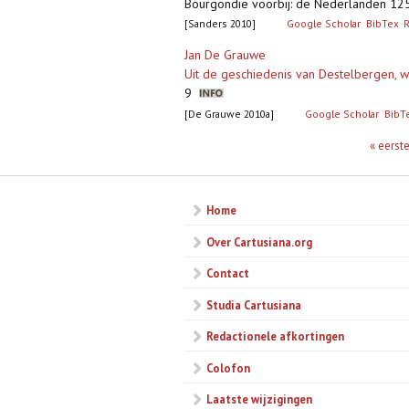
Bourgondië voorbij: de Nederlanden 125
[Sanders 2010]
Google Scholar
BibTex
Jan De Grauwe
Uit de geschiedenis van Destelbergen, w
9
[De Grauwe 2010a]
Google Scholar
BibT
Pagina's
« eerst
Home
Over Cartusiana.org
Contact
Studia Cartusiana
Redactionele afkortingen
Colofon
Laatste wijzigingen