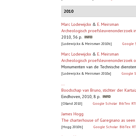
2010
Marc Lodewijckx
&
E. Meirsman
Archeologisch proefsleuvenonderzoek in
2010, 36 p.
[Lodewijckx & Meirsman 2010b]
Google 
Marc Lodewijckx
&
E. Meirsman
Archeologisch proefsleuvenonderzoek op 
Monumenten van de Technische diensten
[Lodewijckx & Meirsman 2010a]
Google S
...
Boodschap van Bruno, stichter der Kartui
Eindhoven, 2010, 8 p.
[Olland 2010]
Google Scholar
BibTex
RT
James Hogg
The charterhouse of Garegnano as seen i
[Hogg 2010b]
Google Scholar
BibTex
RT