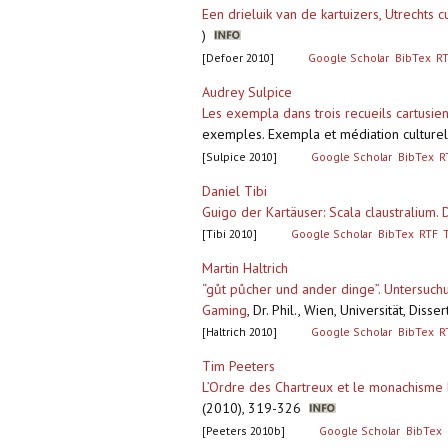
Een drieluik van de kartuizers, Utrechts 
)
[Defoer 2010]
Google Scholar
BibTex
R
Audrey Sulpice
Les exempla dans trois recueils cartusie
exemples. Exempla et médiation culturel
[Sulpice 2010]
Google Scholar
BibTex
R
Daniel Tibi
Guigo der Kartäuser: Scala claustralium.
[Tibi 2010]
Google Scholar
BibTex
RTF
Martin Haltrich
“gůt půcher und ander dinge”. Untersuchu
Gaming
,
Dr. Phil., Wien, Universität, Dis
[Haltrich 2010]
Google Scholar
BibTex
R
Tim Peeters
L’Ordre des Chartreux et le monachisme
(2010), 319-326
[Peeters 2010b]
Google Scholar
BibTex