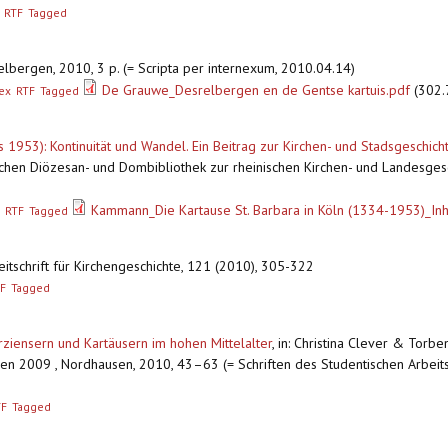
RTF
Tagged
elbergen, 2010, 3 p. (= Scripta per internexum, 2010.04.14)
De Grauwe_Desrelbergen en de Gentse kartuis.pdf
(302.
ex
RTF
Tagged
s 1953): Kontinuität und Wandel. Ein Beitrag zur Kirchen- und Stadsgeschich
flichen Diözesan- und Dombibliothek zur rheinischen Kirchen- und Landesges
Kammann_Die Kartause St. Barbara in Köln (1334-1953)_I
RTF
Tagged
Zeitschrift für Kirchengeschichte, 121 (2010), 305-322
F
Tagged
rziensern und Kartäusern im hohen Mittelalter
,
in: Christina Clever & Torb
en 2009 , Nordhausen, 2010, 43–63 (= Schriften des Studentischen Arbeitsk
TF
Tagged