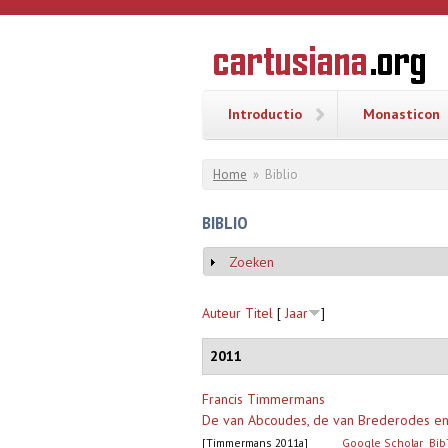
Overslaan en naar de inhoud gaan
CARTUSI
Geschiedenis
van de
kartuizerorde
in de
Nederlanden
Introductio
Monasticon
U bent hier
Home
»
Biblio
BIBLIO
Zoeken
Weergeven
Auteur
Titel
[
Jaar
]
2011
Francis Timmermans
De van Abcoudes, de van Brederodes en 
[Timmermans 2011a]
Google Scholar
Bib