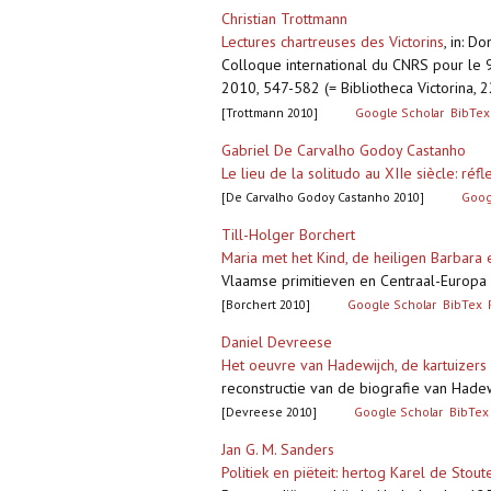
Christian Trottmann
Lectures chartreuses des Victorins
,
in: Do
Colloque international du CNRS pour le 
2010, 547-582 (= Bibliotheca Victorina, 2
[Trottmann 2010]
Google Scholar
BibTex
Gabriel De Carvalho Godoy Castanho
Le lieu de la solitudo au XIIe siècle: réf
[De Carvalho Godoy Castanho 2010]
Goog
Till-Holger Borchert
Maria met het Kind, de heiligen Barbara 
Vlaamse primitieven en Centraal-Europa 1
[Borchert 2010]
Google Scholar
BibTex
Daniel Devreese
Het oeuvre van Hadewijch, de kartuizer
reconstructie van de biografie van Hadew
[Devreese 2010]
Google Scholar
BibTex
Jan G. M. Sanders
Politiek en piëteit: hertog Karel de Stout