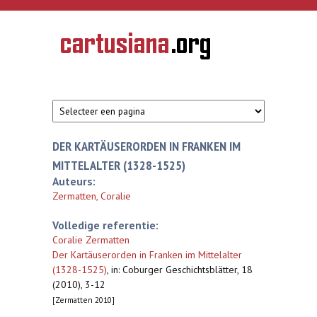
Overslaan en naar de inhoud gaan
CARTUSIANA
Geschiedenis
van de
kartuizerorde
in de
Nederlanden
DER KARTÄUSERORDEN IN FRANKEN IM
MITTELALTER (1328-1525)
Auteurs:
Zermatten, Coralie
Volledige referentie:
Coralie Zermatten
Der Kartäuserorden in Franken im Mittelalter
(1328-1525)
,
in: Coburger Geschichtsblätter, 18
(2010), 3-12
[Zermatten 2010]