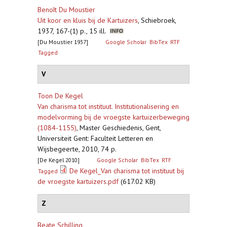
Benoît Du Moustier
Uit koor en kluis bij de Kartuizers
,
Schiebroek,
1937, 167-(1) p., 15 ill.
[Du Moustier 1937]
Google Scholar
BibTex
RTF
Tagged
V
Toon De Kegel
Van charisma tot instituut. Institutionalisering en
modelvorming bij de vroegste kartuizerbeweging
(1084-1155)
,
Master Geschiedenis, Gent,
Universiteit Gent: Faculteit Letteren en
Wijsbegeerte, 2010, 74 p.
[De Kegel 2010]
Google Scholar
BibTex
RTF
De Kegel_Van charisma tot instituut bij
Tagged
de vroegste kartuizers.pdf
(617.02 KB)
Z
Beate Schilling