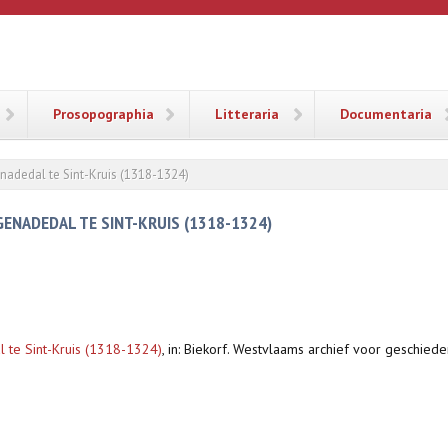
ANA
Prosopographia
Litteraria
Documentaria
enadedal te Sint-Kruis (1318-1324)
GENADEDAL TE SINT-KRUIS (1318-1324)
l te Sint-Kruis (1318-1324)
,
in: Biekorf. Westvlaams archief voor geschiede