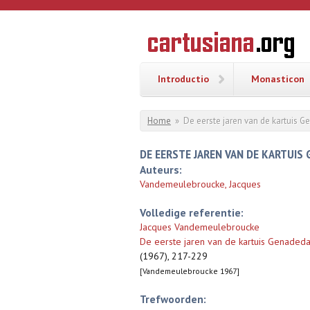
Overslaan en naar de inhoud gaan
CARTUSI
Geschiedenis
van de
kartuizerorde
in de
Nederlanden
Introductio
Monasticon
U bent hier
Home
»
De eerste jaren van de kartuis G
DE EERSTE JAREN VAN DE KARTUIS 
Auteurs:
Vandemeulebroucke, Jacques
Volledige referentie:
Jacques Vandemeulebroucke
De eerste jaren van de kartuis Genadeda
(1967), 217-229
[Vandemeulebroucke 1967]
Trefwoorden: