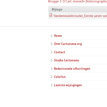
Brugge 1 O.Cart. monachi (historiographi
Bijlage
Vandemeulebroucke_Eerste jaren van 
Home
Over Cartusiana.org
Contact
Studia Cartusiana
Redactionele afkortingen
Colofon
Laatste wijzigingen