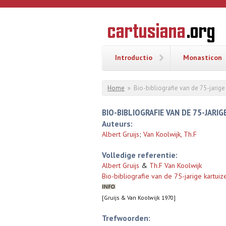
Overslaan en naar de inhoud gaan
CARTUSI
Geschiedenis
van de
kartuizerorde
in de
Nederlanden
Introductio
Monasticon
U bent hier
Home
»
Bio-bibliografie van de 75-jarige
BIO-BIBLIOGRAFIE VAN DE 75-JARI
Auteurs:
Albert Gruijs
;
Van Koolwijk, Th.F
Volledige referentie:
Albert Gruijs
&
Th.F Van Koolwijk
Bio-bibliografie van de 75-jarige kartui
[Gruijs & Van Koolwijk 1970]
Trefwoorden: