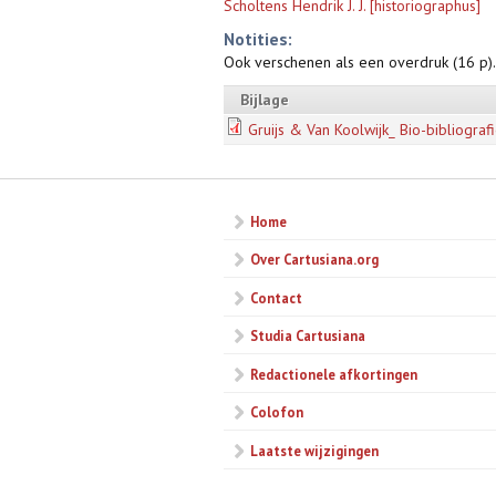
Scholtens Hendrik J. J. [historiographus]
Notities:
Ook verschenen als een overdruk (16 p).
Bijlage
Gruijs & Van Koolwijk_ Bio-bibliografi
Home
Over Cartusiana.org
Contact
Studia Cartusiana
Redactionele afkortingen
Colofon
Laatste wijzigingen