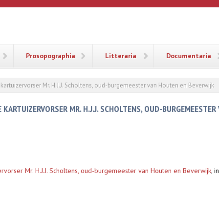
ANA
Prosopographia
Litteraria
Documentaria
 kartuizervorser Mr. H.J.J. Scholtens, oud-burgemeester van Houten en Beverwijk
GE KARTUIZERVORSER MR. H.J.J. SCHOLTENS, OUD-BURGEMEESTER
zervorser Mr. H.J.J. Scholtens, oud-burgemeester van Houten en Beverwijk
,
i