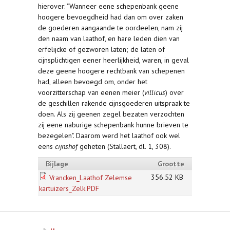
hierover: "Wanneer eene schepenbank geene
hoogere bevoegdheid had dan om over zaken
de goederen aangaande te oordeelen, nam zij
den naam van laathof, en hare leden dien van
erfelijcke of gezworen laten; de laten of
cijnsplichtigen eener heerlijkheid, waren, in geval
deze geene hoogere rechtbank van schepenen
had, alleen bevoegd om, onder het
voorzitterschap van eenen meier (
villicus
) over
de geschillen rakende cijnsgoederen uitspraak te
doen. Als zij geenen zegel bezaten verzochten
zij eene naburige schepenbank hunne brieven te
bezegelen". Daarom werd het laathof ook wel
eens
cijnshof
geheten (Stallaert, dl. 1, 308).
Bijlage
Grootte
356.52 KB
Vrancken_Laathof Zelemse
kartuizers_Zelk.PDF