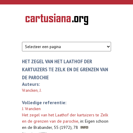
Overslaan en naar de inhoud gaan
CARTUSIANA
Geschiedenis
van de
kartuizerorde
in de
Nederlanden
HET ZEGEL VAN HET LAATHOF DER
KARTUIZERS TE ZELK EN DE GRENZEN VAN
DE PAROCHIE
Auteurs:
Vrancken, J.
Volledige referentie:
J. Vrancken
Het zegel van het Laathof der kartuizers te Zelk
en de grenzen van de parochie
,
in: Eigen schoon
en de Brabander, 55 (1972), 78