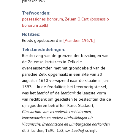
[Vrancken 1972]
Trefwoorden:
possessiones bonorum
,
Zelem O.Cart. (possessio
bonorum Zelk)
Notities:
Reeds gepubliceerd in
[Vrancken 1967b]
.
Tekstmededelingen:
Beschrijving van de grenzen der bezittingen van
de Zelemse kartuizers in Zelk die
overeenstemden met het grondgebeid van de
parochie Zelk, opgemaakt in een akte van 20
augustus 1630 verwijzend naar de situatie in juni
1597. — In de feodaliteit, het leenroerig stelsel,
was het
laathof
of de
laatbank
de laagste vorm
van rechtbank om geschillen te beslechten die de
cijnsgoederen betroffen. Karel Stallaert,
Glossarium van verouderde rechtstermen,
kunstwoorden en andere uitdrukkingen uit
Vlaamsche, Brabantsche en Limburgsche oorkonden
,
dl. 2, Leiden, 1890, 132, s.v.
Laethof
schrijft