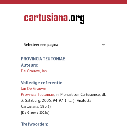
Overslaan en naar de inhoud gaan
CARTUSIANA
Geschiedenis
van de
kartuizerorde
in de
Nederlanden
PROVINCIA TEUTONIAE
Auteurs:
De Grauwe, Jan
Volledige referentie:
Jan De Grauwe
Provincia Teutoniae
,
in: Monasticon Cartusiense, dl.
3, Salzburg, 2005, 94-97, 1 ill. (= Analecta
Cartusiana, 185:3)
[De Grauwe 2005p]
Trefwoorden: