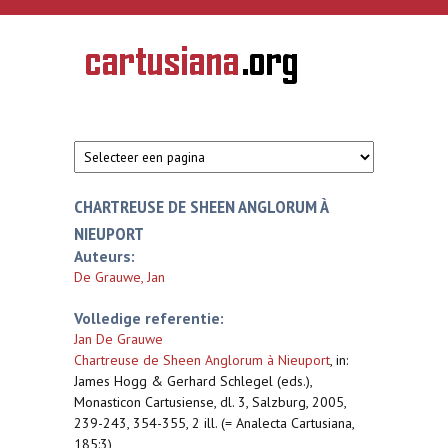
Overslaan en naar de inhoud gaan
CARTUSIANA
Geschiedenis
van de
kartuizerorde
in de
Nederlanden
CHARTREUSE DE SHEEN ANGLORUM À
NIEUPORT
Auteurs:
De Grauwe, Jan
Volledige referentie:
Jan De Grauwe
Chartreuse de Sheen Anglorum à Nieuport
,
in:
James Hogg & Gerhard Schlegel (eds.),
Monasticon Cartusiense, dl. 3, Salzburg, 2005,
239-243, 354-355, 2 ill. (= Analecta Cartusiana,
185:3)