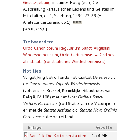
Gesetzgebung
,
in: James Hogg (ed.), Die
Ausbreitung kartäusischen Lebens und Geistes im
Mittelalter, dl. 1, Salzburg, 1990, 72-89 (=
Analecta Cartusiana, 63:1)
[Van Dijk 1990]
Trefwoorden:
Ordo Canonicorum Regularium Sancti Augustini
Windeshemensium
,
Ordo Cartusiensis ↔ Ordines
alii
,
statuta (constitutiones Windeshemenses)
Notities:
Vergelijking betreffende het kapittel
De priore
uit
de
Constitutiones Capituli Windeshemensis
(volgens hs. Brussel, Koninklijke Bibliotheek van
België, IV 108) met het
Liber Ordinis Sancti
Victoris Parisiensis
(codificatie van de Victorijnen)
en met de
Statuta Antiqua
c.q.
Statuta Nova Ordinis
Cartusiensis
desbetreffend.
Bijlage
Grootte
1.78 MB
Van Dijk_Die Kartauserstatuten