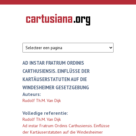
Overslaan en naar de inhoud gaan
CARTUSIANA
Geschiedenis
van de
kartuizerorde
in de
Nederlanden
AD INSTAR FRATRUM ORDINIS
CARTHUSIENSIS. EINFLÜSSE DER
KARTÄUSERSTATUTEN AUF DIE
WINDESHEIMER GESETZGEBUNG
Auteurs:
Rudolf Th.M. Van Dijk
Volledige referentie:
Rudolf Th.M. Van Dijk
Ad instar Fratrum Ordinis Carthusiensis. Einflüsse
der Kartäuserstatuten auf die Windesheimer