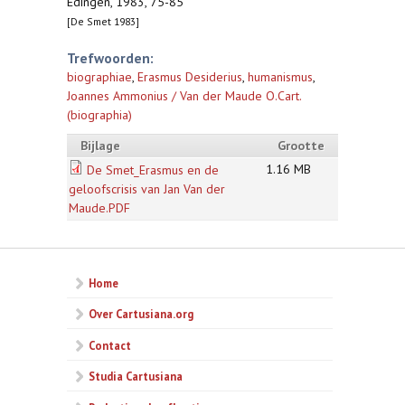
Edingen, 1983, 75-85
[De Smet 1983]
Trefwoorden:
biographiae
,
Erasmus Desiderius
,
humanismus
,
Joannes Ammonius / Van der Maude O.Cart.
(biographia)
Bijlage
Grootte
1.16 MB
De Smet_Erasmus en de
geloofscrisis van Jan Van der
Maude.PDF
Home
Over Cartusiana.org
Contact
Studia Cartusiana