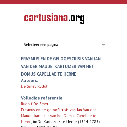
Overslaan en naar de inhoud gaan
CARTUSIANA
Geschiedenis
van de
kartuizerorde
in de
Nederlanden
ERASMUS EN DE GELOOFSCRISIS VAN JAN
VAN DER MAUDE, KARTUIZER VAN HET
DOMUS CAPELLAE TE HERNE
Auteurs:
De Smet, Rudolf
Volledige referentie:
Rudolf De Smet
Erasmus en de geloofscrisis van Jan Van der
Maude, kartuizer van het Domus Capellae te
Herne
,
in: De Kartuizers te Herne (1314-1783),