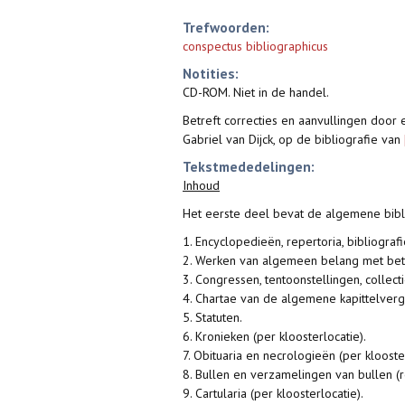
Trefwoorden:
conspectus bibliographicus
Notities:
CD-ROM. Niet in de handel.
Betreft correcties en aanvullingen door
Gabriel van Dijck, op de bibliografie van
Tekstmededelingen:
Inhoud
Het eerste deel bevat de algemene bibli
1. Encyclopedieën, repertoria, bibliografi
2. Werken van algemeen belang met betr
3. Congressen, tentoonstellingen, collecti
4. Chartae van de algemene kapittelver
5. Statuten.
6. Kronieken (per kloosterlocatie).
7. Obituaria en necrologieën (per klooster
8. Bullen en verzamelingen van bullen (r
9. Cartularia (per kloosterlocatie).