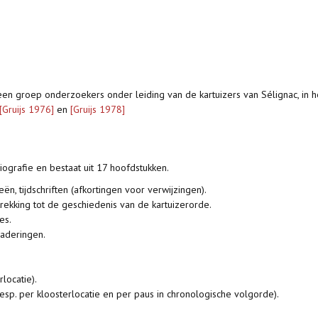
 een groep onderzoekers onder leiding van de kartuizers van Sélignac, in 
[Gruijs 1976]
en
[Gruijs 1978]
ografie en bestaat uit 17 hoofdstukken.
eën, tijdschriften (afkortingen voor verwijzingen).
ekking tot de geschiedenis van de kartuizerorde.
es.
gaderingen.
locatie).
esp. per kloosterlocatie en per paus in chronologische volgorde).