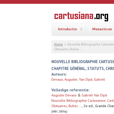
Overslaan en naar de inhoud gaan
CARTUSI
Geschiedenis
van de
kartuizerorde
in de
Nederlanden
Introductio
Monasticon
U bent hier
Home
»
Nouvelle Bibliographie Cartusienne
Obituaires, Bulles ...
NOUVELLE BIBLIOGRAPHIE CARTUSIE
CHAPITRE GÉNÉRAL, STATUTS, CHRO
Auteurs:
Devaux, Augustin
;
Van Dijck, Gabriël
Volledige referentie:
Augustin Devaux
&
Gabriël Van Dijck
Nouvelle Bibliographie Cartusienne. Cartus
Obituaires, Bulles ...
,
2e ed., Grande Cha
[NBC 2005a]