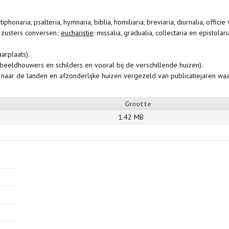
ntiphonaria, psalteria, hymnaria, biblia, homiliaria, breviaria, diurnalia, offici
 zusters conversen;
eucharistie
: missalia, gradualia, collectaria en epistolar
arplaats).
r beeldhouwers en schilders en vooral bij de verschillende huizen).
g naar de landen en afzonderlijke huizen vergezeld van publicatiejaren w
Grootte
1.42 MB