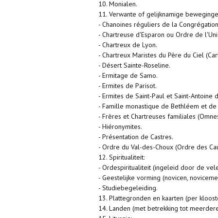
10. Monialen.
11. Verwante of gelijknamige bewegingen
- Chanoines réguliers de la Congrégati
- Chartreuse d'Esparon ou Ordre de l'Un
- Chartreux de Lyon.
- Chartreux Maristes du Père du Ciel (Car
- Désert Sainte-Roseline.
- Ermitage de Samo.
- Ermites de Parisot.
- Ermites de Saint-Paul et Saint-Antoine
- Famille monastique de Bethléem et de 
- Frères et Chartreuses familiales (Omnes
- Hiéronymites.
- Présentation de Castres.
- Ordre du Val-des-Choux (Ordre des Caul
12. Spiritualiteit:
- Ordespiritualiteit (ingeleid door de ve
- Geestelijke vorming (novicen, noviceme
- Studiebegeleiding.
13. Plattegronden en kaarten (per klooste
14. Landen (met betrekking tot meerdere 