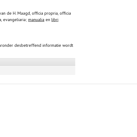
e van de H. Maagd, officia propria, officia
ia, evangeliaria;
manualia
en
libri
aaronder desbetreffend informatie wordt