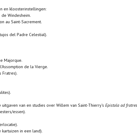
 en kloosterinstellingen:
on de Windesheim.
ion au Saint-Sacrement.
tujos del Padre Celestial).
 de Majorque.
l'Assomption de la Vierge.
 Fratres).
ites).
le uitgaven van en studies over Willem van Saint-Thierry's
Epistola ad fratre
esters/essen).
rlocatie).
kartuizen in een land).