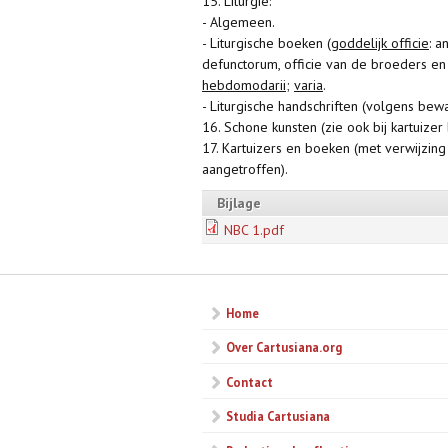
15. Liturgie:
- Algemeen.
- Liturgische boeken (
goddelijk officie
: a
defunctorum, officie van de broeders en
hebdomodarii
;
varia
.
- Liturgische handschriften (volgens bewa
16. Schone kunsten (zie ook bij kartuize
17. Kartuizers en boeken (met verwijzin
aangetroffen).
Bijlage
NBC 1.pdf
Home
Over Cartusiana.org
Contact
Studia Cartusiana