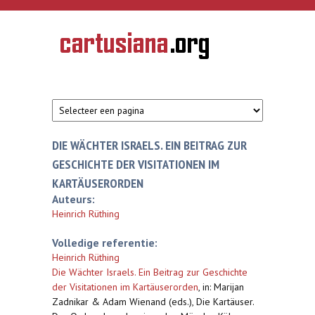
Overslaan en naar de inhoud gaan
CARTUSIANA
Geschiedenis
van de
kartuizerorde
in de
Nederlanden
DIE WÄCHTER ISRAELS. EIN BEITRAG ZUR
GESCHICHTE DER VISITATIONEN IM
KARTÄUSERORDEN
Auteurs:
Heinrich Rüthing
Volledige referentie:
Heinrich Rüthing
Die Wächter Israels. Ein Beitrag zur Geschichte
der Visitationen im Kartäuserorden
,
in: Marijan
Zadnikar & Adam Wienand (eds.), Die Kartäuser.