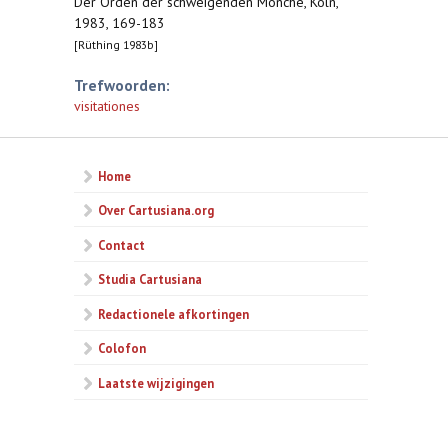
Der Orden der schweigenden Mönche, Köln,
1983, 169-183
[Rüthing 1983b]
Trefwoorden:
visitationes
Home
Over Cartusiana.org
Contact
Studia Cartusiana
Redactionele afkortingen
Colofon
Laatste wijzigingen