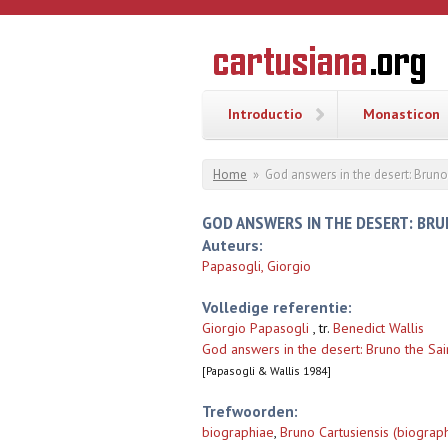
Overslaan en naar de inhoud gaan
CARTUSI
Geschiedenis
van de
kartuizerorde
in de
Nederlanden
Introductio
Monasticon
U bent hier
Home
»
God answers in the desert: Bruno
GOD ANSWERS IN THE DESERT: BR
Auteurs:
Papasogli, Giorgio
Volledige referentie:
Giorgio Papasogli
, tr.
Benedict Wallis
God answers in the desert: Bruno the Sai
[Papasogli & Wallis 1984]
Trefwoorden:
biographiae
,
Bruno Cartusiensis (biograph