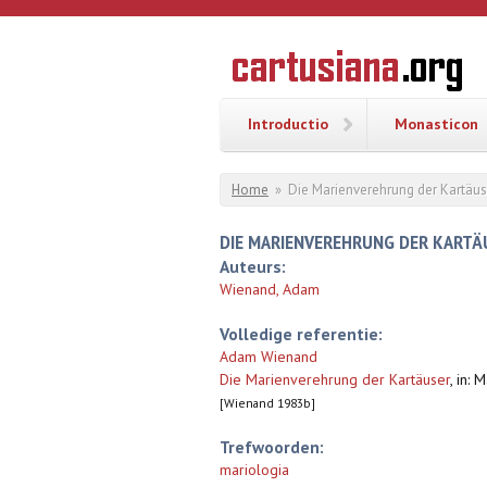
Overslaan en naar de inhoud gaan
CARTUSI
Geschiedenis
van de
kartuizerorde
in de
Nederlanden
Introductio
Monasticon
U bent hier
Home
»
Die Marienverehrung der Kartäus
DIE MARIENVEREHRUNG DER KARTÄ
Auteurs:
Wienand, Adam
Volledige referentie:
Adam Wienand
Die Marienverehrung der Kartäuser
,
in: 
[Wienand 1983b]
Trefwoorden:
mariologia