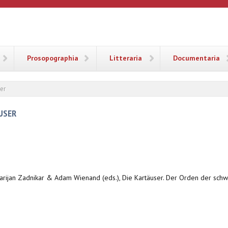
ANA
Prosopographia
Litteraria
Documentaria
er
USER
Marijan Zadnikar & Adam Wienand (eds.), Die Kartäuser. Der Orden der sc